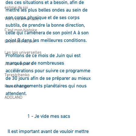
des ces situations et a besoin, afin de 
estime de soi
mettre les plus belles ondes au sein de 
son corps physique et de ses corps 
Votre communauté
subtils, de prendre la bonne direction, 
C'est mon histoire
celle qui l'amènera de son point A à son 
point B dans les meilleures conditions.
La pensée du jour
Les lois universelles
Profitons de ce mois de Juin qui est 
marqué par de nombreuses 
Journal de bord
accélérations pour suivre ce programme 
Terestchenko
de 30 jours afin de se préparer au mieux 
aux changements planétaires qui nous 
Pensée du jour
attendent.
ADOLAND
1 - Je vide mes sacs
Il est important avant de vouloir mettre 