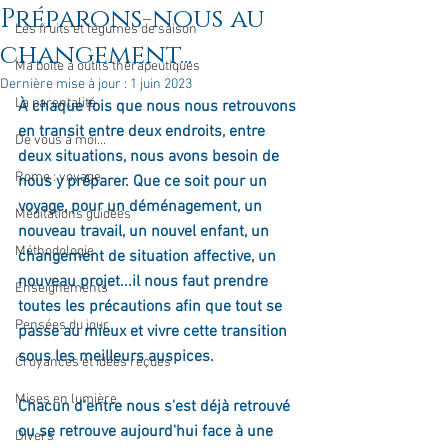
Préparons-nous au
Les fruits et légumes de saison
changement...
Ma boîte à outils thérapeutiques
Dernière mise à jour :
1 juin 2023
La parentalité
À chaque fois que nous nous retrouvons 
en transit entre deux endroits, entre 
De vous à moi...
deux situations, nous avons besoin de 
Rome : voyage
nous y préparer. Que ce soit pour un 
voyage, pour un déménagement, un 
Méditations guidées
nouveau travail, un nouvel enfant, un 
Méthodologie
changement de situation affective, un 
nouveau projet...il nous faut prendre 
Enseignements
toutes les précautions afin que tout se 
Pensées du jour
passe au mieux et vivre cette transition 
sous les meilleurs auspices.
Croyances et idées reçues
Mises en lumière
Chacun d'entre nous s'est déjà retrouvé 
ou se retrouve aujourd'hui face à une 
Divers