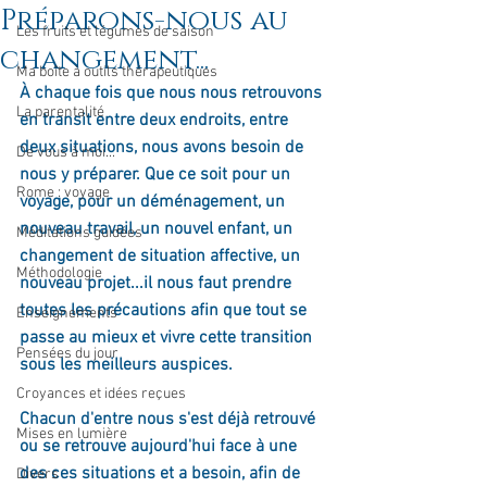
Préparons-nous au
Les fruits et légumes de saison
changement...
Ma boîte à outils thérapeutiques
À chaque fois que nous nous retrouvons 
La parentalité
en transit entre deux endroits, entre 
deux situations, nous avons besoin de 
De vous à moi...
nous y préparer. Que ce soit pour un 
Rome : voyage
voyage, pour un déménagement, un 
nouveau travail, un nouvel enfant, un 
Méditations guidées
changement de situation affective, un 
Méthodologie
nouveau projet...il nous faut prendre 
toutes les précautions afin que tout se 
Enseignements
passe au mieux et vivre cette transition 
Pensées du jour
sous les meilleurs auspices.
Croyances et idées reçues
Chacun d'entre nous s'est déjà retrouvé 
Mises en lumière
ou se retrouve aujourd'hui face à une 
des ces situations et a besoin, afin de 
Divers