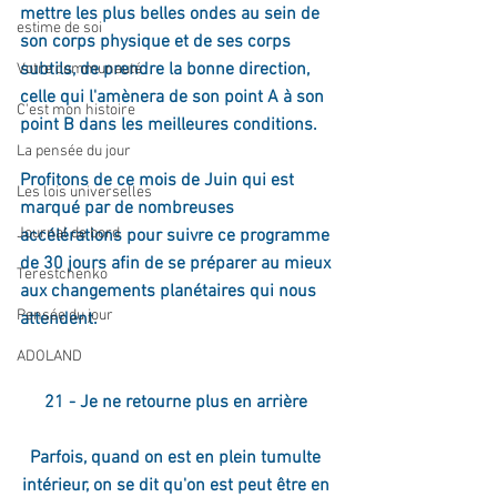
mettre les plus belles ondes au sein de 
estime de soi
son corps physique et de ses corps 
subtils, de prendre la bonne direction, 
Votre communauté
celle qui l'amènera de son point A à son 
C'est mon histoire
point B dans les meilleures conditions.
La pensée du jour
Profitons de ce mois de Juin qui est 
Les lois universelles
marqué par de nombreuses 
Journal de bord
accélérations pour suivre ce programme 
de 30 jours afin de se préparer au mieux 
Terestchenko
aux changements planétaires qui nous 
Pensée du jour
attendent.
ADOLAND
21 - Je ne retourne plus en arrière 
Parfois, quand on est en plein tumulte 
intérieur, on se dit qu'on est peut être en 