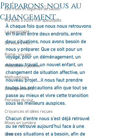
Préparons-nous au
Les fruits et légumes de saison
changement...
Ma boîte à outils thérapeutiques
À chaque fois que nous nous retrouvons 
La parentalité
en transit entre deux endroits, entre 
deux situations, nous avons besoin de 
De vous à moi...
nous y préparer. Que ce soit pour un 
Rome : voyage
voyage, pour un déménagement, un 
nouveau travail, un nouvel enfant, un 
Méditations guidées
changement de situation affective, un 
Méthodologie
nouveau projet...il nous faut prendre 
toutes les précautions afin que tout se 
Enseignements
passe au mieux et vivre cette transition 
Pensées du jour
sous les meilleurs auspices.
Croyances et idées reçues
Chacun d'entre nous s'est déjà retrouvé 
Mises en lumière
ou se retrouve aujourd'hui face à une 
des ces situations et a besoin, afin de 
Divers