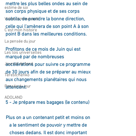
mettre les plus belles ondes au sein de 
estime de soi
son corps physique et de ses corps 
subtils, de prendre la bonne direction, 
Votre communauté
celle qui l'amènera de son point A à son 
C'est mon histoire
point B dans les meilleures conditions.
La pensée du jour
Profitons de ce mois de Juin qui est 
Les lois universelles
marqué par de nombreuses 
Journal de bord
accélérations pour suivre ce programme 
de 30 jours afin de se préparer au mieux 
Terestchenko
aux changements planétaires qui nous 
Pensée du jour
attendent.
ADOLAND
5 - Je prépare mes bagages (le contenu)  
Plus on a un contenant petit et moins on 
a le sentiment de pouvoir y mettre de 
choses dedans. Il est donc important 