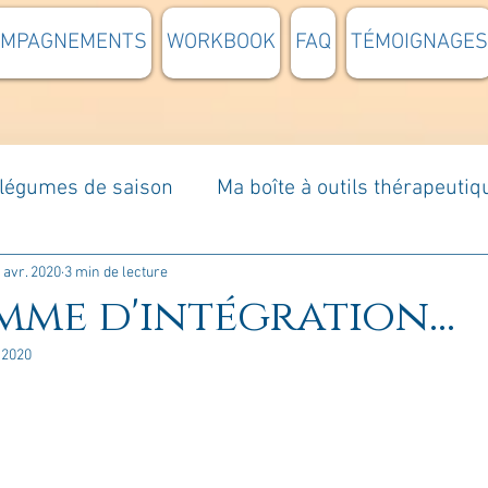
OMPAGNEMENTS
WORKBOOK
FAQ
TÉMOIGNAGES
t légumes de saison
Ma boîte à outils thérapeutiq
à moi...
Rome : voyage
Méditations guidées
 avr. 2020
3 min de lecture
me d'intégration...
 2020
s du jour
Croyances et idées reçues
Mises e
Votre communauté
C'est mon histoire
La 