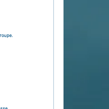
groupe.
sse.   