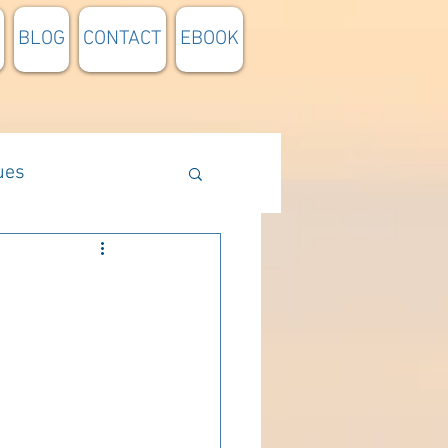
BLOG
CONTACT
EBOOK
ues
Méthodologie
n lumière
pensée du jour