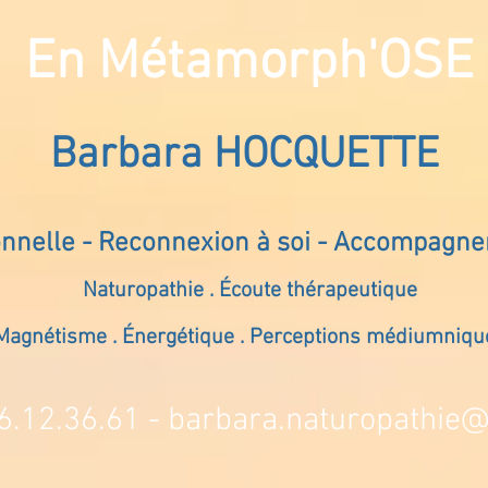
En Métamorph'OSE
Barbara HOCQUETTE
onnelle - Reconnexion à soi - Accompagn
Naturopathie . Écoute thérapeutique
Magnétisme . Énergétique . Perceptions médiumniqu
6.12.36.61 -
barbara.naturopathie@s