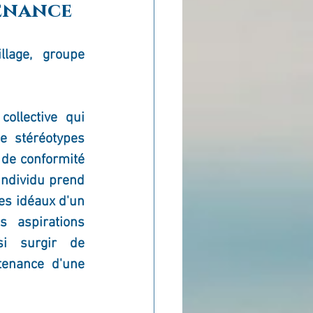
tenance
illage, groupe 
ollective qui 
e stéréotypes 
 de conformité 
individu prend 
pour valeurs, normes, critères de jugement et de conduite, les idées et les idéaux d'un 
 aspirations 
i surgir de 
tenance 
d'une 