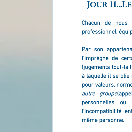
Jour 11..
Chacun de nous a
professionnel, équipe
Par son 
apparten
l'imprègne de cert
(jugements tout-fait
à laquelle il se pli
autre groupe
(appe
personnelles ou 
l'incompatibilité e
même personne.