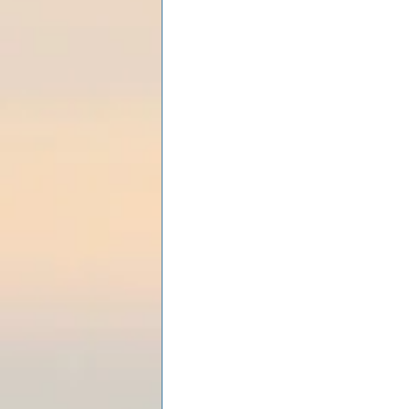
Les lois universelles
J