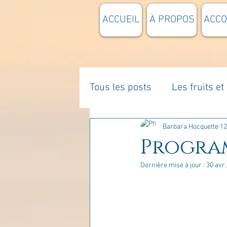
ACCUEIL
À PROPOS
ACC
Tous les posts
Les fruits e
La parentalité
De vous 
Barbara Hocquette
12
Program
Dernière mise à jour :
30 avr.
Enseignements
Pensée
Divers
estime de soi