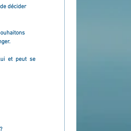
 de décider 
souhaitons 
ger. 
i et peut se 
?