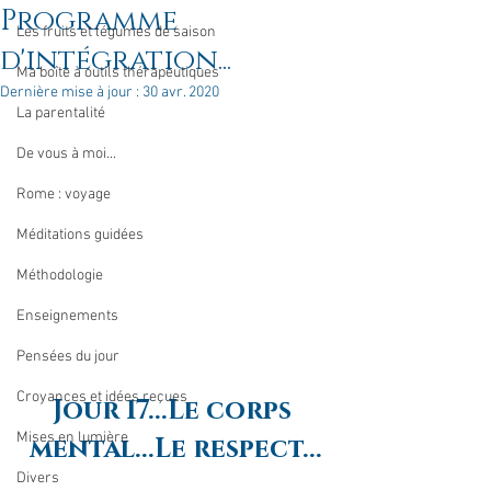
Programme
Les fruits et légumes de saison
d'intégration...
Ma boîte à outils thérapeutiques
Dernière mise à jour :
30 avr. 2020
La parentalité
De vous à moi...
Rome : voyage
Méditations guidées
Méthodologie
Enseignements
Pensées du jour
Croyances et idées reçues
Jour 17...Le corps 
Mises en lumière
mental...Le respect...
Divers