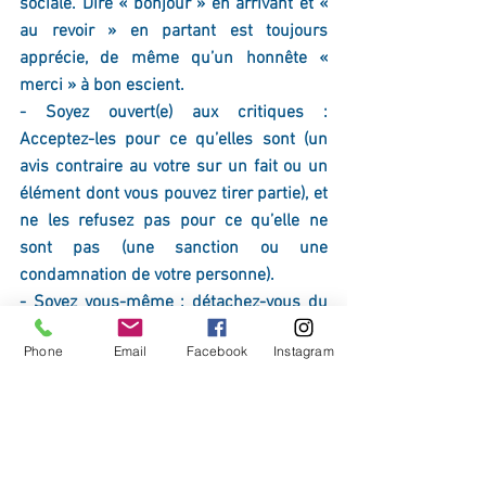
sociale. Dire « bonjour » en arrivant et « 
au revoir » en partant est toujours 
apprécie, de même qu’un honnête « 
merci » à bon escient.
- Soyez ouvert(e) aux critiques : 
Acceptez-les pour ce qu’elles sont (un 
avis contraire au votre sur un fait ou un 
élément dont vous pouvez tirer partie), et 
ne les refusez pas pour ce qu’elle ne 
sont pas (une sanction ou une 
condamnation de votre personne).
- Soyez vous-même : détachez-vous du 
regard des autres et affirmez-vous
Phone
Email
Facebook
Instagram
-  Levez-vous pour ce en quoi vous 
croyez : c’est en ayant votre propre 
opinion et un esprit critique que vous 
pourrez mériter le respect des autres. 
N’ayez pas peur de donner votre et de 