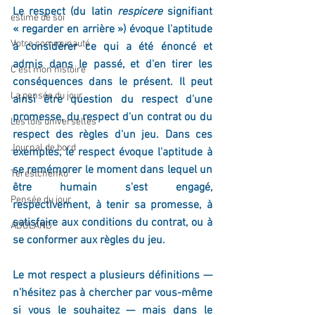
Le 
respect 
(du 
latin
respicere 
signifiant 
estime de soi
« regarder en arrière ») évoque l'aptitude 
Votre communauté
à considérer ce qui a été énoncé et 
admis dans le passé, et d'en tirer les 
C'est mon histoire
conséquences dans le présent. Il peut 
La pensée du jour
ainsi être question du respect d'une 
promesse, du respect d'un contrat ou du 
Les lois universelles
respect des règles d'un jeu. Dans ces 
Journal de bord
exemples, le respect évoque l'aptitude à 
se remémorer le moment dans lequel un 
Terestchenko
être humain
s'est engagé, 
Pensée du jour
respectivement, à tenir sa promesse, à 
satisfaire aux conditions du contrat, ou à 
ADOLAND
se conformer aux règles du jeu.
Le mot respect a plusieurs définitions — 
n’hésitez pas à chercher par vous-même 
si vous le souhaitez — mais dans le 