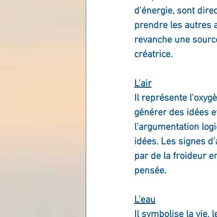
d'énergie, sont dire
Les lois universelles
J
prendre les autres a
revanche une source 
créatrice.
L'air
Il représente l'oxygè
générer des idées et
l'argumentation logi
idées. Les signes d'
par de la froideur e
pensée.
L'eau
Il symbolise la vie, 