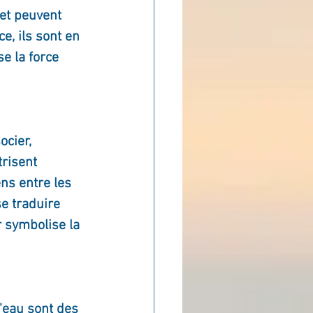
 et peuvent 
ADOLAND
e, ils sont en 
e la force 
ocier, 
trisent 
ns entre les 
se traduire 
r symbolise la 
d'eau sont des 