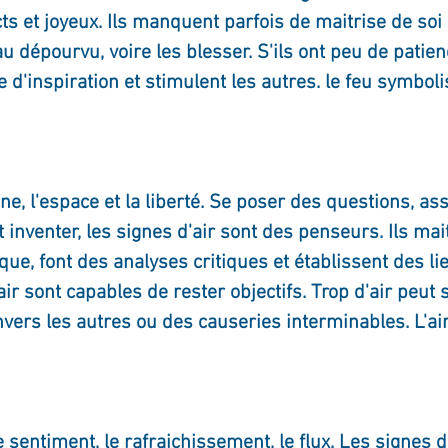
cts et joyeux. Ils manquent parfois de maitrise de soi
ournal de bord
Terestchenko
Pensée du jour
u dépourvu, voire les blesser. S'ils ont peu de patienc
d'inspiration et stimulent les autres. le feu symbolis
ne, l'espace et la liberté. Se poser des questions, ass
 inventer, les signes d'air sont des penseurs. Ils mai
que, font des analyses critiques et établissent des lie
air sont capables de rester objectifs. Trop d'air peut 
nvers les autres ou des causeries interminables. L'ai
le sentiment, le rafraichissement, le flux. Les signes 