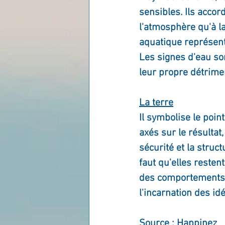
sensibles. Ils accor
l'atmosphère qu'à la
aquatique représente
Les signes d'eau son
leur propre détrime
La terre
Il symbolise le poin
axés sur le résultat,
sécurité et la struct
faut qu'elles restent
des comportements c
l'incarnation des id
Source : Happinez