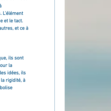
à 
s. L'élément 
et le tact. 
utres, et ce à 
ue, ils sont 
our la 
es idées, ils 
a rigidité, à 
bolise 