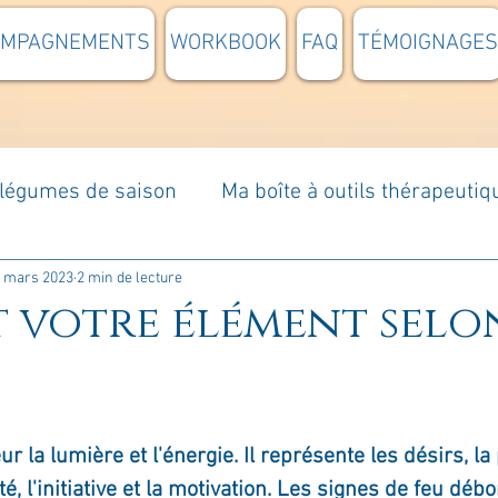
OMPAGNEMENTS
WORKBOOK
FAQ
TÉMOIGNAGES
t légumes de saison
Ma boîte à outils thérapeutiq
à moi...
Rome : voyage
Méditations guidées
 mars 2023
2 min de lecture
t votre élément selo
s du jour
Croyances et idées reçues
Mises e
ur la lumière et l'énergie. Il représente les désirs, la
Votre communauté
C'est mon histoire
La 
lité, l'initiative et la motivation. Les signes de feu déb