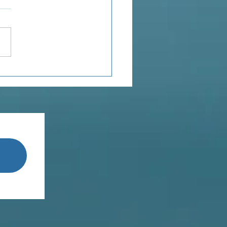
journée (presque)
e les autres...