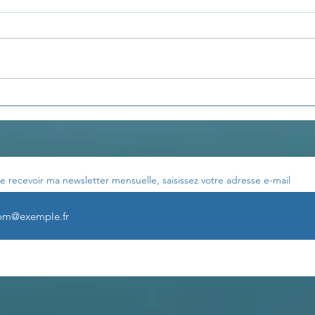
Les stages à H.om.e zen
Une 
comm
e recevoir ma newsletter mensuelle, saisissez votre adresse e-mail