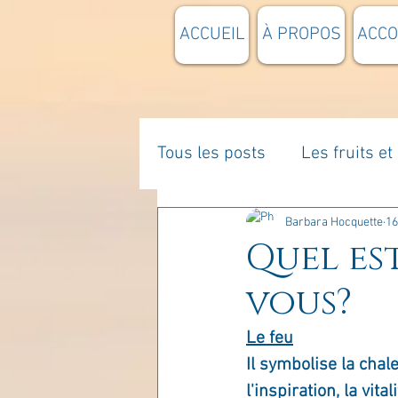
ACCUEIL
À PROPOS
ACC
Tous les posts
Les fruits e
La parentalité
De vous 
Barbara Hocquette
16
Quel es
vous?
Enseignements
Pensée
Le feu
Il symbolise la chale
Divers
estime de soi
l'inspiration, la vita