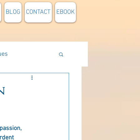
BLOG
CONTACT
EBOOK
ues
Méthodologie
n
n lumière
 passion, 
pensée du jour
ordent 