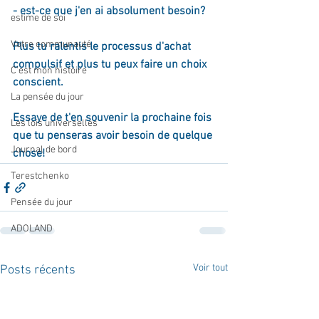
- est-ce que j'en ai absolument besoin?
estime de soi
Votre communauté
Plus tu ralentis le processus d'achat 
compulsif et plus tu peux faire un choix 
C'est mon histoire
conscient.
La pensée du jour
Essaye de t'en souvenir la prochaine fois 
Les lois universelles
que tu penseras avoir besoin de quelque 
Journal de bord
chose!
Terestchenko
Pensée du jour
ADOLAND
Voir tout
Posts récents