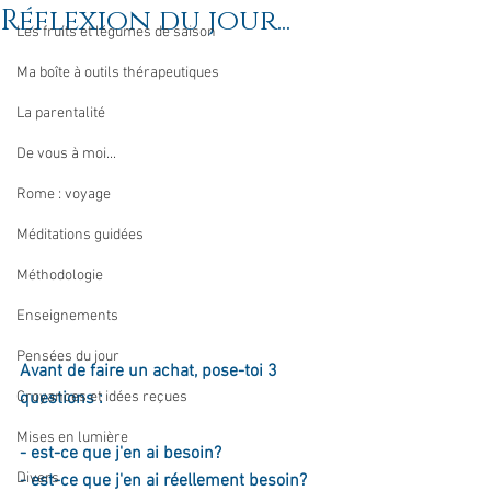
Réflexion du jour...
Les fruits et légumes de saison
Ma boîte à outils thérapeutiques
La parentalité
De vous à moi...
Rome : voyage
Méditations guidées
Méthodologie
Enseignements
Pensées du jour
Avant de faire un achat, pose-toi 3 
Croyances et idées reçues
questions : 
Mises en lumière
- est-ce que j'en ai besoin?
Divers
- est-ce que j'en ai réellement besoin? 