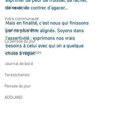
exprimer de peur de froisser, de fâcher, 
estime de soi
de vexer, de contrer, d'agacer...
Votre communauté
Mais en finalité, c'est nous qui finissons 
C'est mon histoire
par ne plus être alignés. Soyons dans 
l'assertivité : exprimons nos vrais 
La pensée du jour
besoins à celui avec qui on a quelque 
Les lois universelles
chose à régler.
Journal de bord
Terestchenko
Pensée du jour
ADOLAND