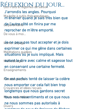
Réflexion du jour...
Les fruits et légumes de saison
J'arrondis les angles. Pourquoi 
Ma boîte à outils thérapeutiques
m'énerver quand je sais très bien que 
de l'autre côté on finira par me 
La parentalité
reprocher de m'être emporté.
De vous à moi...
Je ne peux pas tout accepter et je dois 
Rome : voyage
exprimer ce qui me gêne dans certaines 
Méditations guidées
situations où je suis impliqué. Mais 
autant le dire avec calme et sagesse tout 
Méthodologie
en conservant une certaine fermeté.
Enseignements
On est parfois tenté de laisser la colère 
Pensées du jour
nous emporter car cela fait bien trop 
Croyances et idées reçues
longtemps que nous gardons secret 
tous nos ressentiments et ce que nous 
Mises en lumière
ne nous sommes pas autorisés à 
Divers