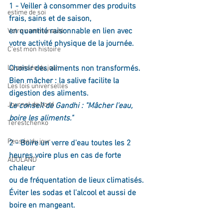
1 - Veiller à consommer des produits 
estime de soi
frais, sains et de saison,
en quantité raisonnable en lien avec 
Votre communauté
votre activité physique de la journée. 
C'est mon histoire
La pensée du jour
Choisir des aliments non transformés.
Bien mâcher : la salive facilite la 
Les lois universelles
digestion des aliments.
Journal de bord
Le conseil de Gandhi : "Mâcher l'eau, 
boire les aliments."
Terestchenko
Pensée du jour
2 - Boire un verre d'eau toutes les 2 
heures voire plus en cas de forte 
ADOLAND
chaleur 
ou de fréquentation de lieux climatisés.
Éviter les sodas et l'alcool et aussi de 
boire en mangeant.