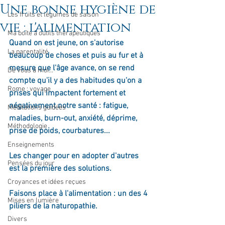
Une bonne hygiène de
Les fruits et légumes de saison
vie : l'alimentation
Ma boîte à outils thérapeutiques
Quand on est jeune, on s'autorise 
La parentalité
beaucoup de choses et puis au fur et à 
mesure que l'âge avance, on se rend 
De vous à moi...
compte qu'il y a des habitudes qu'on a 
Rome : voyage
prises qui impactent fortement et 
négativement notre santé : fatigue, 
Méditations guidées
maladies, burn-out, anxiété, déprime,
Méthodologie
prise de poids, courbatures...
Enseignements
Les changer pour en adopter d'autres 
Pensées du jour
est la première des solutions.
Croyances et idées reçues
Faisons place à l'alimentation : un des 4 
Mises en lumière
piliers de la naturopathie.
Divers