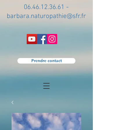
06.46.12.36.61
-
barbara.naturopathie@sfr.fr
Prendre contact