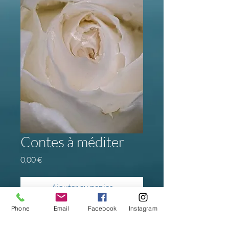
Contes à méditer
Prix
0,00 €
Ajouter au panier
Phone
Email
Facebook
Instagram
12 contes à méditer
Des contes pour éveiller la