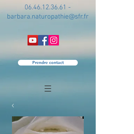
06.46.12.36.61
-
barbara.naturopathie@sfr.fr
Prendre contact