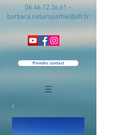
06.46.12.36.61
-
barbara.naturopathie@sfr.fr
Prendre contact