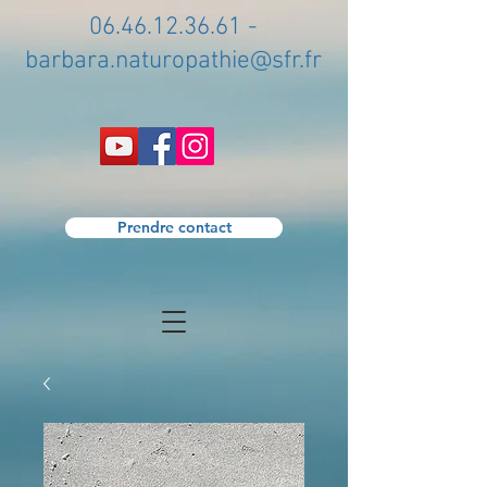
06.46.12.36.61
-
barbara.naturopathie@sfr.fr
Prendre contact