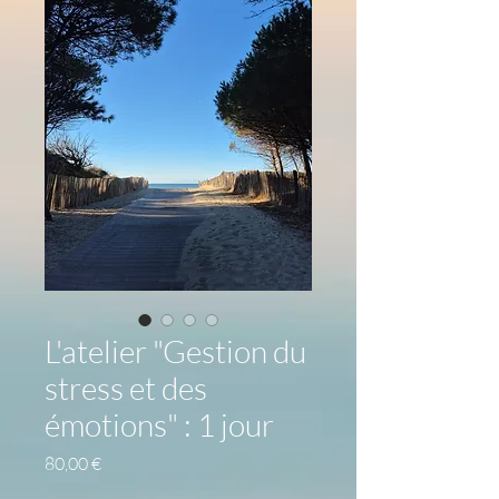
L'atelier "Gestion du
stress et des
émotions" : 1 jour
Prix
80,00 €