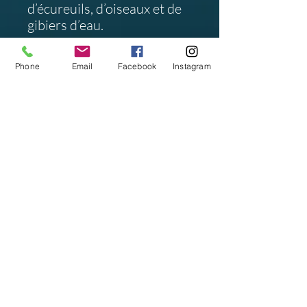
d’écureuils, d’oiseaux et de
gibiers d’eau.
Coordonnées : Lat :
Phone
Email
Facebook
Instagram
43.28565Lng : 3.44207
Un peu d'histoire :
En 2009, David Mallen et
Fabrice Goudouly, deux
passionnés d’histoire locale
du XXème siècle, créent
l’association "Agde-Histoire
39-45" et vont réhabiliter le
Bunker 638.
À Agde, La Tamarissière,
zone d’un possible
débarquement, est