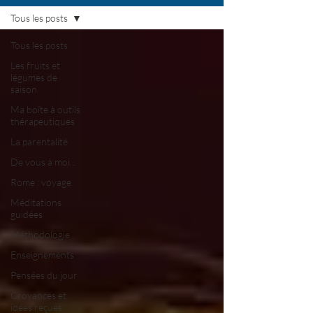
Tous les posts
Tous les posts
Les fruits et
légumes de
saison
Ma boîte à outils
thérapeutiques
La parentalité
De vous à moi...
Rome : voyage
Méditations
guidées
Méthodologie
Enseignements
Pensées du jour
Croyances et
idées reçues