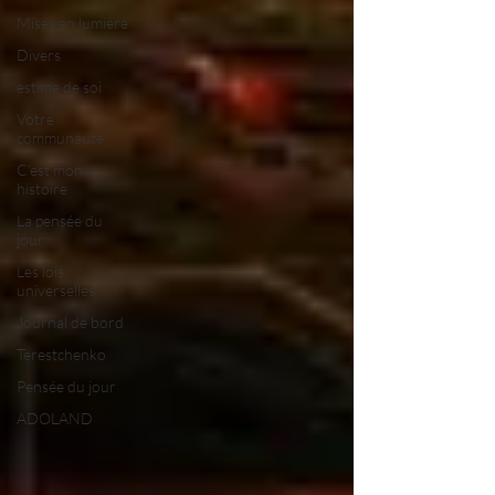
Mises en lumière
Divers
estime de soi
Votre
communauté
C'est mon
histoire
La pensée du
jour
Les lois
universelles
Journal de bord
Terestchenko
Pensée du jour
ADOLAND