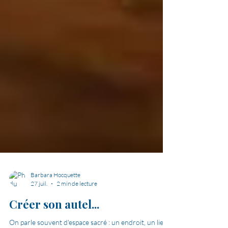
Barbara Hocquette
27 juil.
2 min de lecture
Créer son autel...