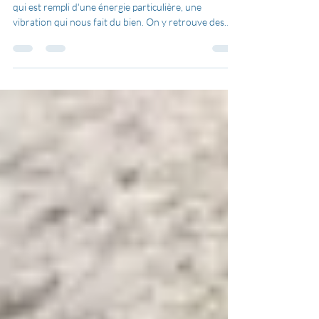
On parle souvent d'espace sacré : un endroit, un lieu
qui est rempli d'une énergie particulière, une
vibration qui nous fait du bien. On y retrouve des
éléments qui nous attirent, qui créent en nous un
bien-être immédiat, un ressourcement, une
protection, un réconfort... Cela peut-être une
chapelle, une église, une bâtisse, une pierre, un arbre,
un espace vierge...mais cela peut être aussi un espace
que vous allez créer vous-même en regroupant dans
un endroit de votre mai