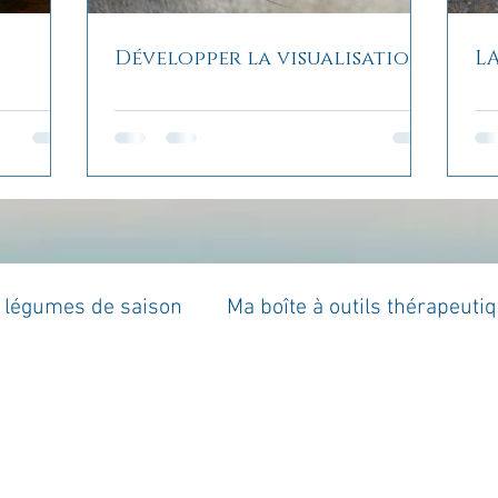
Développer la visualisation
L
t légumes de saison
Ma boîte à outils thérapeuti
à moi...
Rome : voyage
Méditations guidées
es du jour
Croyances et idées reçues
Mises 