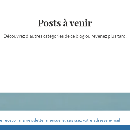
Posts à venir
Votre communauté
C'est mon histoire
La 
Découvrez d'autres catégories de ce blog ou revenez plus tard.
ournal de bord
Terestchenko
Pensée du jour
e recevoir ma newsletter mensuelle, saisissez votre adresse e-mail