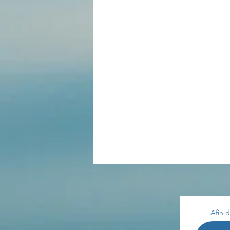
Divers
estime de soi
Les lois universelles
J
Afin d