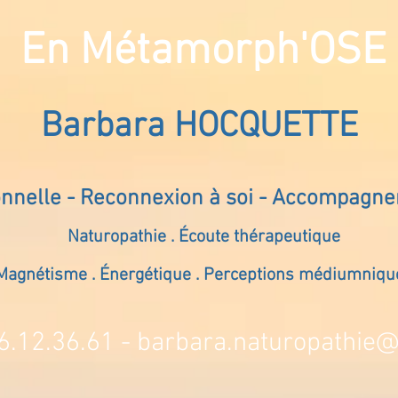
En Métamorph'OSE
Barbara HOCQUETTE
onnelle - Reconnexion à soi - Accompagn
Naturopathie . Écoute thérapeutique
Magnétisme . Énergétique . Perceptions médiumniqu
6.12.36.61 -
barbara.naturopathie@s