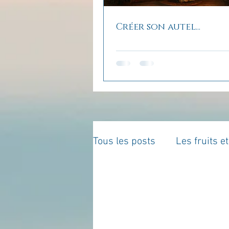
Créer son autel...
Tous les posts
Les fruits e
La parentalité
De vous 
Enseignements
Pensé