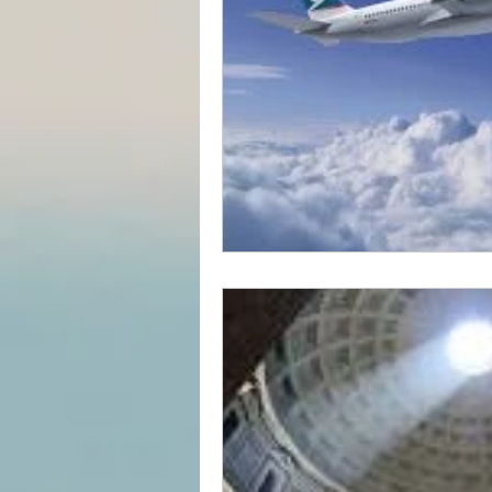
Divers
estime de soi
Les lois universelles
J