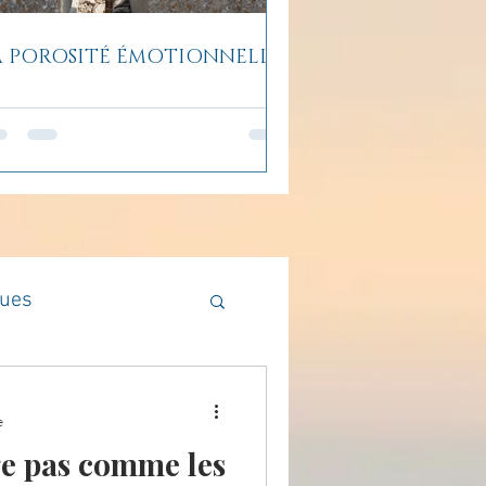
A POROSITÉ ÉMOTIONNELLE
ques
Méthodologie
e
e pas comme les
en lumière