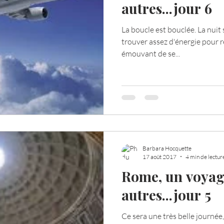
autres...jour 6
La boucle est bouclée. La nuit 
Votre communauté
C'est mon histoire
La 
trouver assez d'énergie pour re
émouvant de se...
ournal de bord
Terestchenko
Pensée du jour
Barbara Hocquette
17 août 2017
4 min de lectur
Rome, un voyag
autres...jour 5
Ce sera une très belle journé