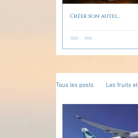
Créer son autel...
Tous les posts
Les fruits e
La parentalité
De vous 
Enseignements
Pensé