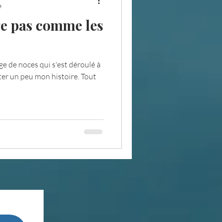
e
e pas comme les
e de noces qui s'est déroulé à
ter un peu mon histoire. Tout