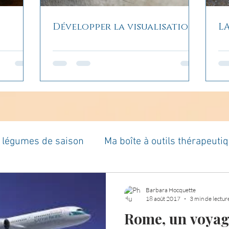
Développer la visualisation
L
t légumes de saison
Ma boîte à outils thérapeuti
à moi...
Rome : voyage
Méditations guidées
Barbara Hocquette
18 août 2017
3 min de lectur
Rome, un voyag
es du jour
Croyances et idées reçues
Mises 