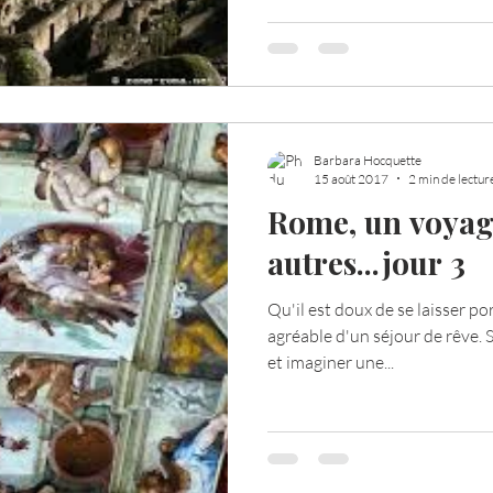
Barbara Hocquette
15 août 2017
2 min de lectur
Rome, un voyag
autres...jour 3
Qu'il est doux de se laisser po
agréable d'un séjour de rêve. S
et imaginer une...