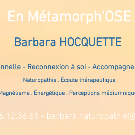
En Métamorph'OSE
Barbara HOCQUETTE
onnelle - Reconnexion à soi - Accompagn
Naturopathie . Écoute thérapeutique
Magnétisme . Énergétique . Perceptions médiumniqu
6.12.36.61 -
barbara.naturopathie@s