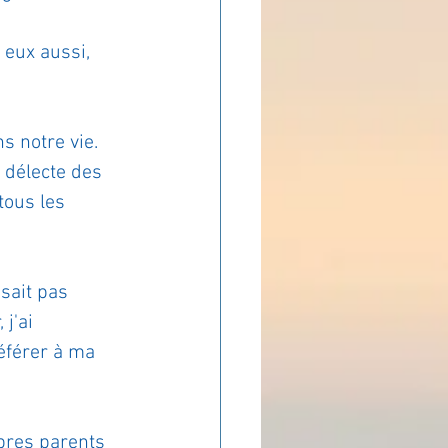
ADOLAND
 eux aussi, 
 notre vie. 
 délecte des 
tous les 
isait pas 
j'ai 
éférer à ma 
pres parents 