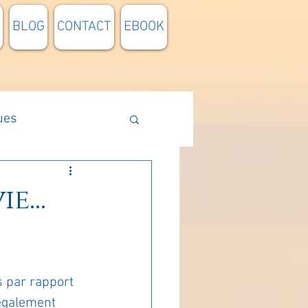
BLOG
CONTACT
EBOOK
ues
Méthodologie
e...
n lumière
 par rapport 
pensée du jour
également 