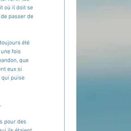
 où il doit se 
e de passer de 
toujours été 
une fois 
bandon, que 
nt eux si 
 qui puise 
 
s pour des 
i ils étaient. 