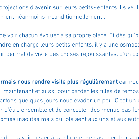
ojections d'avenir sur leurs petits- enfants. Ils veule
aiment néanmoins inconditionnellement .
r de voir chacun évoluer à sa propre place. Et dès qu'o
dre en charge leurs petits enfants, il y a une osmo
leur permet de vivre des choses réjouissantes, d'un 
rmais nous rendre visite plus régulièrement 
car nou
i maintenant et aussi pour garder les filles de temp
rtons quelques jours nous évader un peu. C'est un 
rer d'être ensemble et de concocter des menus pas f
orties insolites mais qui plaisent aux uns et aux autr
doit savoir rester à sa place et ne pas chercher à int