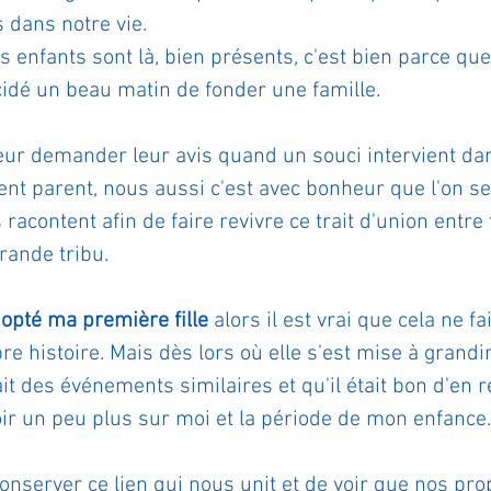
 dans notre vie. 
ournal de bord
Terestchenko
Pensée du jour
s enfants sont là, bien présents, c'est bien parce que
cidé un beau matin de fonder une famille.
eur demander leur avis quand un souci intervient dans
ient parent, nous aussi c'est avec bonheur que l'on se
 racontent afin de faire revivre ce trait d'union entre 
ande tribu.
dopté ma première fille
 alors il est vrai que cela ne fa
 histoire. Mais dès lors où elle s'est mise à grandir, 
it des événements similaires et qu'il était bon d'en r
oir un peu plus sur moi et la période de mon enfance.
onserver ce lien qui nous unit et de voir que nos pro