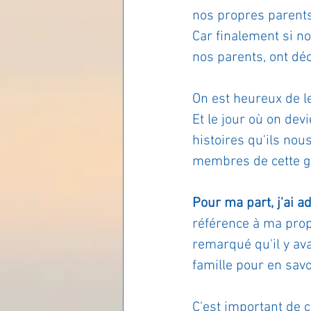
nos propres parents
Les lois universelles
J
Car finalement si no
nos parents, ont dé
On est heureux de l
Et le jour où on dev
histoires qu'ils nous
membres de cette gr
Pour ma part, j'ai a
référence à ma propre
remarqué qu'il y ava
famille pour en sav
C'est important de c