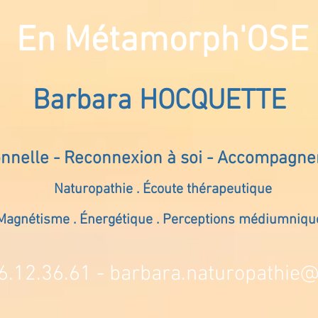
En Métamorph'OSE
Barbara HOCQUETTE
onnelle - Reconnexion à soi - Accompagn
Naturopathie . Écoute thérapeutique
Magnétisme . Énergétique . Perceptions médiumniqu
6.12.36.61 -
barbara.naturopathie@s