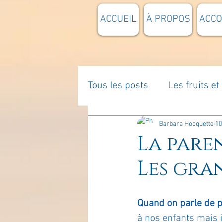
ACCUEIL
À PROPOS
ACC
Tous les posts
Les fruits e
La parentalité
De vous 
Barbara Hocquette
10
La paren
Les gra
Enseignements
Pensée
Quand on parle de p
Divers
estime de soi
à nos enfants mais 