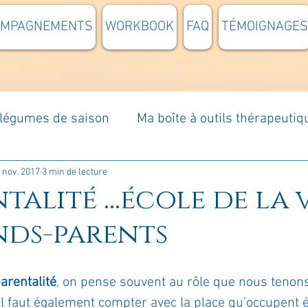
OMPAGNEMENTS
WORKBOOK
FAQ
TÉMOIGNAGES
t légumes de saison
Ma boîte à outils thérapeutiq
à moi...
Rome : voyage
Méditations guidées
 nov. 2017
3 min de lecture
talité ...école de la vi
nds-parents
s du jour
Croyances et idées reçues
Mises e
arentalité
, on pense souvent au rôle que nous tenons
Votre communauté
C'est mon histoire
La 
il faut également compter avec la place qu'occupent 