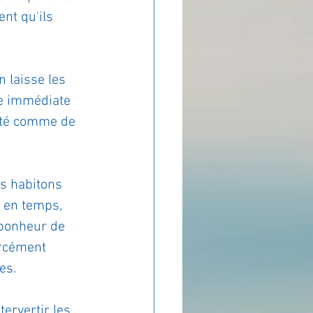
nt qu'ils 
n laisse les 
se immédiate 
côté comme de 
s habitons 
s en temps, 
bonheur de 
orcément 
es.
ervertir les 