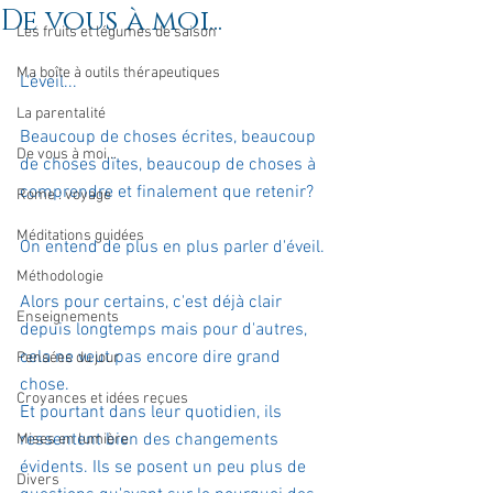
De vous à moi...
Les fruits et légumes de saison
Ma boîte à outils thérapeutiques
L'éveil...
La parentalité
Beaucoup de choses écrites, beaucoup 
De vous à moi...
de choses dites, beaucoup de choses à 
comprendre et finalement que retenir?
Rome : voyage
Méditations guidées
On entend de plus en plus parler d'éveil.
Méthodologie
Alors pour certains, c'est déjà clair 
Enseignements
depuis longtemps mais pour d'autres, 
cela ne veut pas encore dire grand 
Pensées du jour
chose.
Croyances et idées reçues
Et pourtant dans leur quotidien, ils 
ressentent bien des changements 
Mises en lumière
évidents. Ils se posent un peu plus de 
Divers