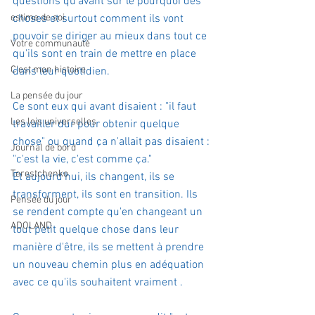
questions qu'avant sur le pourquoi des 
estime de soi
choses et surtout comment ils vont 
pouvoir se diriger au mieux dans tout ce 
Votre communauté
qu'ils sont en train de mettre en place 
C'est mon histoire
dans leur quotidien. 
La pensée du jour
Ce sont eux qui avant disaient : "il faut 
Les lois universelles
travailler dur pour obtenir quelque 
chose" ou quand ça n'allait pas disaient : 
Journal de bord
"c'est la vie, c'est comme ça."
Terestchenko
Et aujourd'hui, ils changent, ils se 
transforment, ils sont en transition. Ils 
Pensée du jour
se rendent compte qu'en changeant un 
ADOLAND
tout petit quelque chose dans leur 
manière d'être, ils se mettent à prendre 
un nouveau chemin plus en adéquation 
avec ce qu'ils souhaitent vraiment .