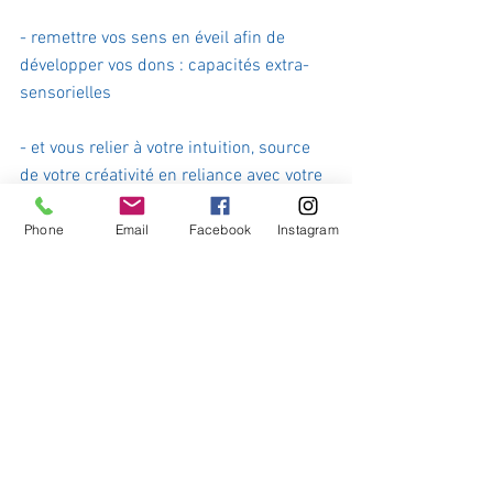
- remettre vos sens en éveil afin de 
développer vos dons : capacités extra-
sensorielles 
- et vous relier à votre intuition, source 
de votre créativité en reliance avec votre 
moi supérieur.
Phone
Email
Facebook
Instagram
Des programmes sont à télécharger sur 
mon site afin de vous permettre de vous 
accompagner sur ce chemin de l'éveil 
ainsi que des séances 
d'accompagnement à mettre en place 
avec vous par téléphone ou à H.OM.E zen 
(guidance, coaching, lecture d'âme, 
régressions).