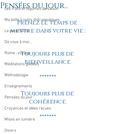
Pensées du jour...
Les fruits et légumes de saison
Ma boîte à outils thérapeutiques
Prenez le temps de 
mettre dans votre vie :
La parentalité
De vous à moi...
Toujours plus de 
Rome : voyage
bienveillance.
Méditations guidées
Méthodologie
*******
Enseignements
Toujours plus de 
Pensées du jour
cohérence.
Croyances et idées reçues
*******
Mises en lumière
Divers