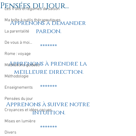
Pensées du jour...
Les fruits et légumes de saison
Ma boîte à outils thérapeutiques
Apprenons à demander 
pardon.
La parentalité
De vous à moi...
*******
Rome : voyage
Apprenons à prendre la 
Méditations guidées
meilleure direction.
Méthodologie
*******
Enseignements
Pensées du jour
Apprenons à suivre notre 
Croyances et idées reçues
intuition.
Mises en lumière
*******
Divers