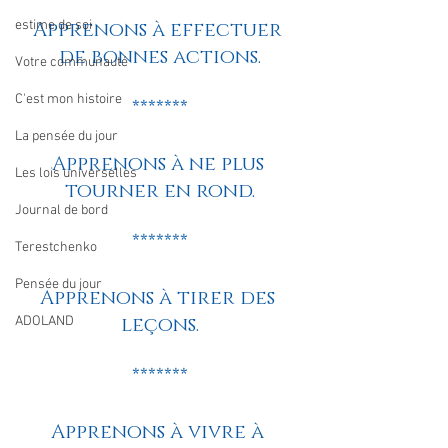
estime de soi
Apprenons à effectuer 
de bonnes actions.
Votre communauté
C'est mon histoire
*******
La pensée du jour
Apprenons à ne plus 
Les lois universelles
tourner en rond.
Journal de bord
*******
Terestchenko
Pensée du jour
Apprenons à tirer des 
leçons.
ADOLAND
*******
Apprenons à vivre à 