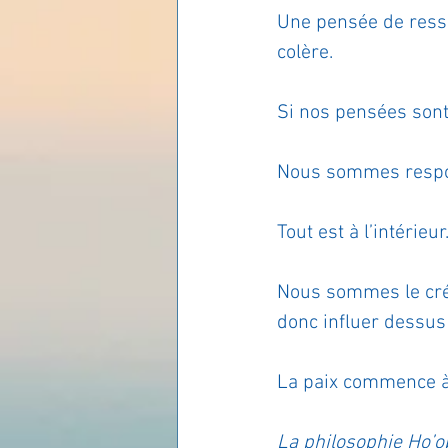
Une pensée de resse
Les lois universelles
J
colère.
Si nos pensées sont p
Nous sommes respon
Tout est à l’intérieu
Nous sommes le créa
donc influer dessus
La paix commence à l
La philosophie Ho’