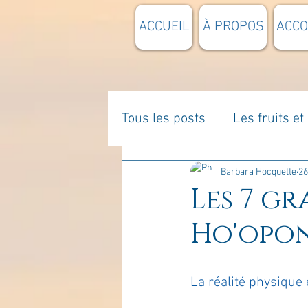
ACCUEIL
À PROPOS
ACC
Tous les posts
Les fruits e
La parentalité
De vous 
Barbara Hocquette
26
Les 7 g
Ho'opo
Enseignements
Pensée
La réalité physique
Divers
estime de soi