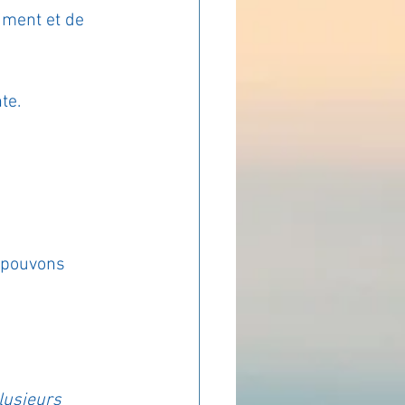
iment et de 
ADOLAND
te.
 pouvons 
usieurs 