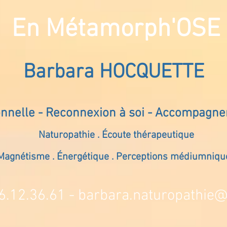
En Métamorph'OSE
Barbara HOCQUETTE
onnelle - Reconnexion à soi - Accompagn
Naturopathie . Écoute thérapeutique
Magnétisme . Énergétique . Perceptions médiumniqu
6.12.36.61 -
barbara.naturopathie@s