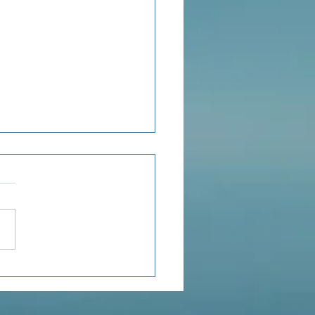
stages à H.om.e zen