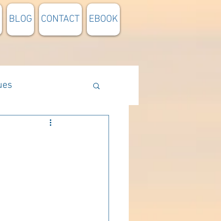
BLOG
CONTACT
EBOOK
ues
Méthodologie
n lumière
pensée du jour