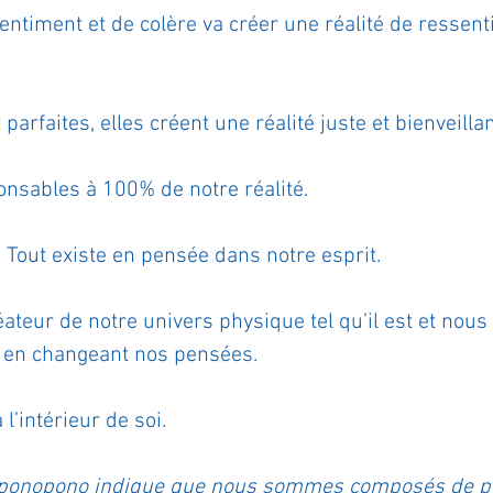
ntiment et de colère va créer une réalité de ressent
ournal de bord
Terestchenko
Pensée du jour
arfaites, elles créent une réalité juste et bienveillan
sables à 100% de notre réalité.
r. Tout existe en pensée dans notre esprit.
teur de notre univers physique tel qu’il est et nous
 en changeant nos pensées.
’intérieur de soi.
oponopono indique que nous sommes composés de pl