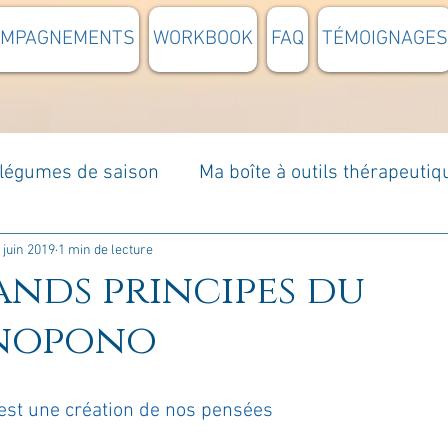
OMPAGNEMENTS
WORKBOOK
FAQ
TÉMOIGNAGES
t légumes de saison
Ma boîte à outils thérapeutiq
à moi...
Rome : voyage
Méditations guidées
 juin 2019
1 min de lecture
rands principes du
nopono
s du jour
Croyances et idées reçues
Mises e
 est une création de nos pensées
Votre communauté
C'est mon histoire
La 