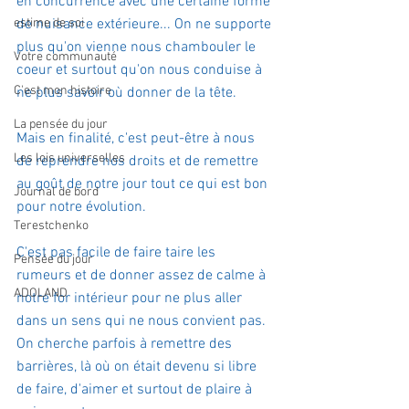
en concurrence avec une certaine forme 
estime de soi
de nuisance extérieure... On ne supporte 
plus qu'on vienne nous chambouler le 
Votre communauté
coeur et surtout qu'on nous conduise à 
C'est mon histoire
ne plus savoir où donner de la tête.
La pensée du jour
Mais en finalité, c'est peut-être à nous 
Les lois universelles
de reprendre nos droits et de remettre 
au goût de notre jour tout ce qui est bon 
Journal de bord
pour notre évolution.
Terestchenko
C'est pas facile de faire taire les 
Pensée du jour
rumeurs et de donner assez de calme à 
ADOLAND
notre for intérieur pour ne plus aller 
dans un sens qui ne nous convient pas.
On cherche parfois à remettre des 
barrières, là où on était devenu si libre 
de faire, d'aimer et surtout de plaire à 