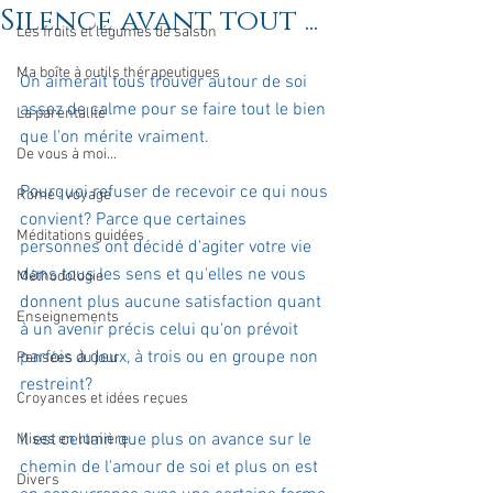
Silence avant tout ...
Les fruits et légumes de saison
Ma boîte à outils thérapeutiques
On aimerait tous trouver autour de soi 
assez de calme pour se faire tout le bien 
La parentalité
que l'on mérite vraiment.
De vous à moi...
Pourquoi refuser de recevoir ce qui nous 
Rome : voyage
convient? Parce que certaines 
Méditations guidées
personnes ont décidé d'agiter votre vie 
dans tous les sens et qu'elles ne vous 
Méthodologie
donnent plus aucune satisfaction quant 
Enseignements
à un avenir précis celui qu'on prévoit 
parfois à deux, à trois ou en groupe non 
Pensées du jour
restreint?
Croyances et idées reçues
Il est certain que plus on avance sur le 
Mises en lumière
chemin de l'amour de soi et plus on est 
Divers