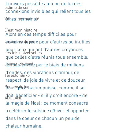
L'univers possède au fond de lui des 
estime de soi
connexions invisibles qui relient tous les 
êtres humains.
Votre communauté
C'est mon histoire
Alors en ces temps difficiles pour 
La pensée du jour
certains, joyeux pour d'autres ou inutiles 
pour ceux qui ont d'autres croyances 
Les lois universelles
que celles d'être réunis tous ensemble, 
Journal de bord
je vous envoie par le biais de millions 
d'ondes, des vibrations d'amour, de 
Terestchenko
respect, de joie de vivre et de douceur 
Pensée du jour
pour que chacun puisse, comme il se 
doit, bénéficier - si il y croit encore - de 
ADOLAND
la magie de Noël : ce moment consacré 
à célébrer le solstice d'hiver et apporter 
dans le coeur de chacun un peu de 
chaleur humaine.