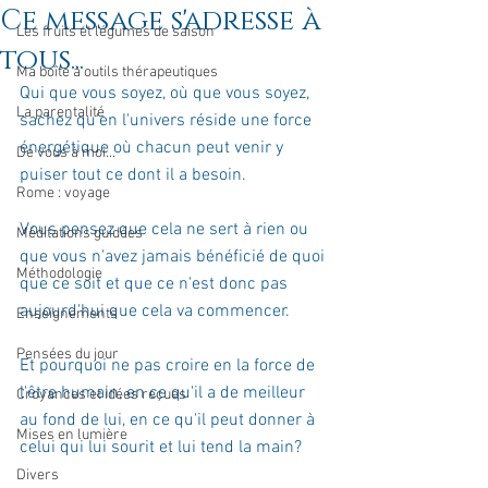
Ce message s'adresse à
Les fruits et légumes de saison
tous...
Ma boîte à outils thérapeutiques
Qui que vous soyez, où que vous soyez, 
La parentalité
sachez qu'en l'univers réside une force 
énergétique où chacun peut venir y 
De vous à moi...
puiser tout ce dont il a besoin.
Rome : voyage
Vous pensez que cela ne sert à rien ou 
Méditations guidées
que vous n'avez jamais bénéficié de quoi 
Méthodologie
que ce soit et que ce n'est donc pas 
aujourd'hui que cela va commencer.
Enseignements
Pensées du jour
Et pourquoi ne pas croire en la force de 
l'être humain, en ce qu'il a de meilleur 
Croyances et idées reçues
au fond de lui, en ce qu'il peut donner à 
Mises en lumière
celui qui lui sourit et lui tend la main?
Divers