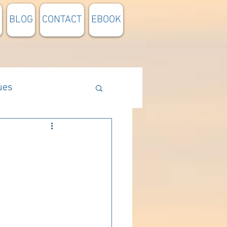
BLOG
CONTACT
EBOOK
ues
Méthodologie
n lumière
pensée du jour