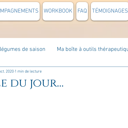
OMPAGNEMENTS
WORKBOOK
FAQ
TÉMOIGNAGES
t légumes de saison
Ma boîte à outils thérapeutiq
à moi...
Rome : voyage
Méditations guidées
oct. 2020
1 min de lecture
e du jour...
s du jour
Croyances et idées reçues
Mises e
Votre communauté
C'est mon histoire
La 