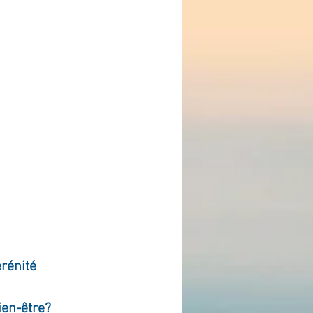
ADOLAND
érénité
ien-être?