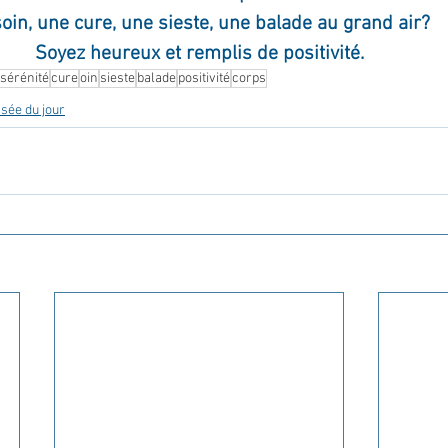
oin, une cure, une sieste, une balade au grand air? 
Soyez heureux et remplis de positivité.
sérénité
cure
oin
sieste
balade
positivité
corps
sée du jour