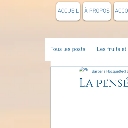
ACCUEIL
À PROPOS
ACC
Tous les posts
Les fruits e
La parentalité
De vous 
Barbara Hocquette
3 
La pensé
Enseignements
Pensée
Divers
estime de soi