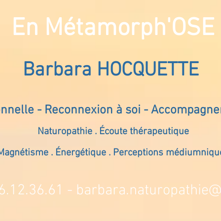
En Métamorph'OSE
Barbara HOCQUETTE
onnelle - Reconnexion à soi - Accompagn
Naturopathie . Écoute thérapeutique
Magnétisme . Énergétique . Perceptions médiumniqu
6.12.36.61 -
barbara.naturopathie@s