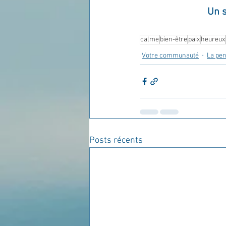
Un s
calme
bien-être
paix
heureux
Votre communauté
La pen
Posts récents