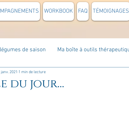
OMPAGNEMENTS
WORKBOOK
FAQ
TÉMOIGNAGES
t légumes de saison
Ma boîte à outils thérapeutiq
à moi...
Rome : voyage
Méditations guidées
 janv. 2021
1 min de lecture
e du jour...
s du jour
Croyances et idées reçues
Mises e
Votre communauté
C'est mon histoire
La 