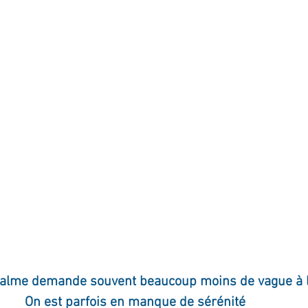
ournal de bord
Terestchenko
Pensée du jour
calme demande souvent beaucoup moins de vague à 
On est parfois en manque de sérénité 