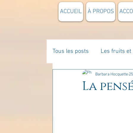
ACCUEIL
À PROPOS
ACC
Tous les posts
Les fruits e
La parentalité
De vous 
Barbara Hocquette
25
La pensé
Enseignements
Pensée
Divers
estime de soi