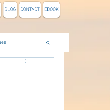
BLOG
CONTACT
EBOOK
ues
Méthodologie
n lumière
pensée du jour