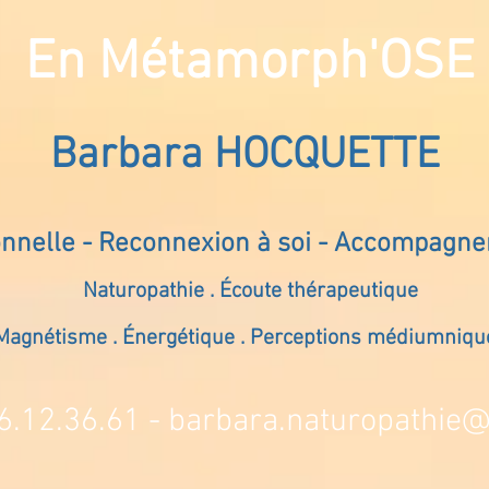
En Métamorph'OSE
Barbara HOCQUETTE
onnelle - Reconnexion à soi - Accompagn
Naturopathie . Écoute thérapeutique
Magnétisme . Énergétique . Perceptions médiumniqu
6.12.36.61 -
barbara.naturopathie@s