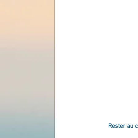
Les lois universelles
J
Rester au 