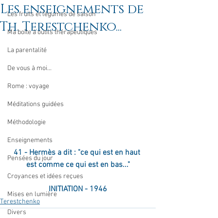
Les enseignements de
Les fruits et légumes de saison
Th. Terestchenko...
Ma boîte à outils thérapeutiques
La parentalité
De vous à moi...
Rome : voyage
Méditations guidées
Méthodologie
Enseignements
41 - Hermès a dit : "ce qui est en haut 
Pensées du jour
est comme ce qui est en bas..."
Croyances et idées reçues
INITIATION - 1946
Mises en lumière
Terestchenko
Divers