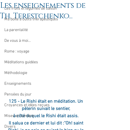
Les enseignements de
Les fruits et légumes de saison
Th. Terestchenko...
Ma boîte à outils thérapeutiques
La parentalité
De vous à moi...
Rome : voyage
Méditations guidées
Méthodologie
Enseignements
Pensées du jour
125 - Le Rishi était en méditation. Un 
Croyances et idées reçues
pèlerin suivait le sentier, 
à côté duquel le Rishi était assis. 
Mises en lumière
Il salua ce dernier et lui dit :"Oh! saint 
Divers