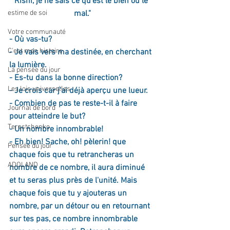
Rishi, je ne sais ce qu'est le bien ou le 
mal."
estime de soi
Votre communauté
- Où vas-tu?
C'est mon histoire
- Je vais vers ma destinée, en cherchant 
la lumière.
La pensée du jour
- Es-tu dans la bonne direction?
Les lois universelles
- Je crois car j'ai déjà aperçu une lueur.
- Combien de pas te reste-t-il à faire 
Journal de bord
pour atteindre le but?
Terestchenko
- Un nombre innombrable!
- Eh bien! Sache, oh! pèlerin! que 
Pensée du jour
chaque fois que tu retrancheras un 
ADOLAND
nombre de ce nombre, il aura diminué 
et tu seras plus près de l'unité. Mais 
chaque fois que tu y ajouteras un 
nombre, par un détour ou en retournant 
sur tes pas, ce nombre innombrable 