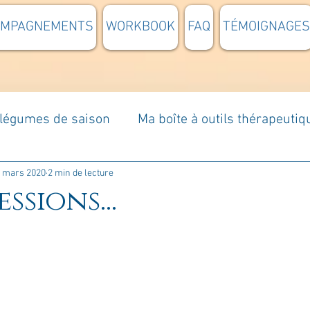
OMPAGNEMENTS
WORKBOOK
FAQ
TÉMOIGNAGES
t légumes de saison
Ma boîte à outils thérapeutiq
à moi...
Rome : voyage
Méditations guidées
 mars 2020
2 min de lecture
ssions...
s du jour
Croyances et idées reçues
Mises e
Votre communauté
C'est mon histoire
La 