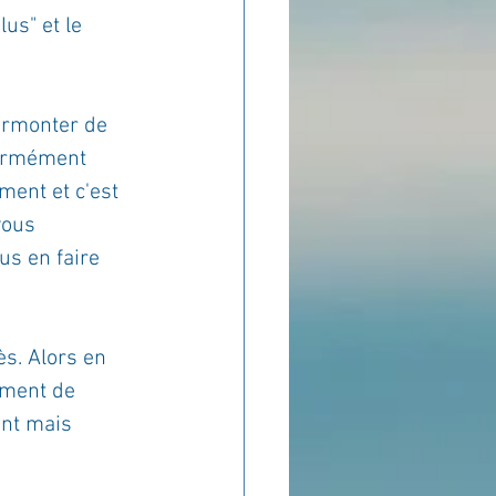
us" et le 
surmonter de 
normément 
ment et c'est 
vous 
us en faire 
s. Alors en 
ement de 
ent mais 