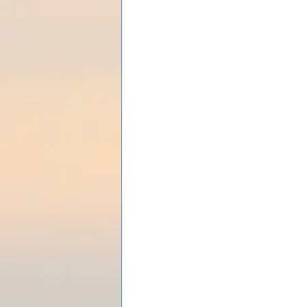
Les lois universelles
J