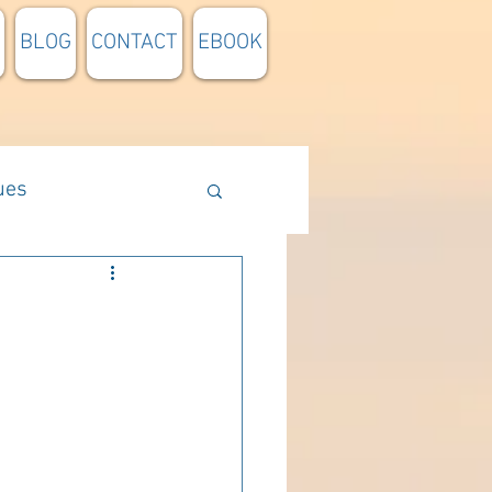
BLOG
CONTACT
EBOOK
ues
Méthodologie
n lumière
pensée du jour