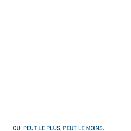
ournal de bord
Terestchenko
Pensée du jour
QUI PEUT LE PLUS, PEUT LE MOINS.