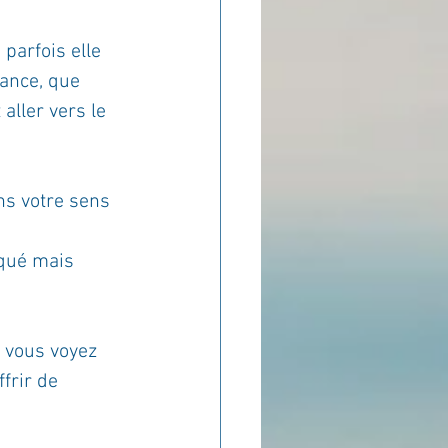
parfois elle 
ance, que 
 aller vers le 
ns votre sens 
iqué mais 
 vous voyez 
frir de 