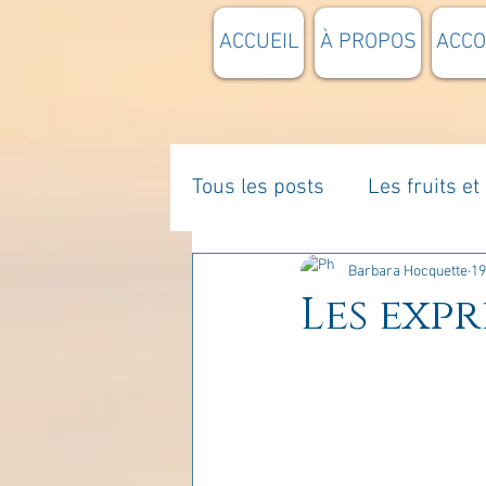
ACCUEIL
À PROPOS
ACC
Tous les posts
Les fruits e
La parentalité
De vous 
Barbara Hocquette
19
Les expre
Enseignements
Pensée
Divers
estime de soi