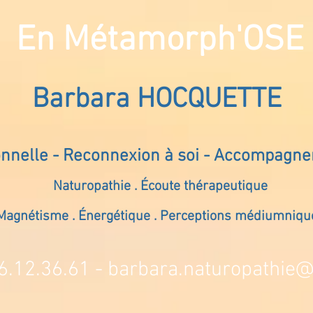
En Métamorph'OSE
Barbara HOCQUETTE
onnelle - Reconnexion à soi - Accompagn
Naturopathie . Écoute thérapeutique
Magnétisme . Énergétique . Perceptions médiumniqu
6.12.36.61 -
barbara.naturopathie@s