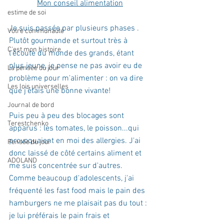
Mon conseil alimentation
estime de soi
Je suis passée par plusieurs phases . 
Votre communauté
Plutôt gourmande et surtout très à 
C'est mon histoire
l'écoute du monde des grands, étant 
plus jeune, je pense ne pas avoir eu de 
La pensée du jour
problème pour m'alimenter : on va dire 
Les lois universelles
que j'étais une bonne vivante! 
Journal de bord
Puis peu à peu des blocages sont 
Terestchenko
apparus : les tomates, le poisson...qui 
provoquaient en moi des allergies. J'ai 
Pensée du jour
donc laissé de côté certains aliment et 
ADOLAND
me suis concentrée sur d'autres. 
Comme beaucoup d'adolescents, j'ai 
fréquenté les fast food mais le pain des 
hamburgers ne me plaisait pas du tout : 
je lui préférais le pain frais et 