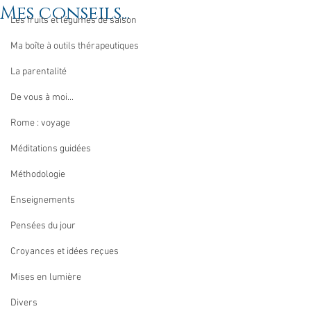
Mes conseils...
Les fruits et légumes de saison
Ma boîte à outils thérapeutiques
La parentalité
De vous à moi...
Rome : voyage
Méditations guidées
Méthodologie
Enseignements
Pensées du jour
Croyances et idées reçues
Mises en lumière
Divers