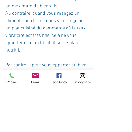
un maximum de bienfaits. 
Au contraire, quand vous mangez un 
aliment qui a trainé dans votre frigo ou 
un plat cuisiné du commerce où le taux 
vibratoire est très bas, cela ne vous 
apportera aucun bienfait sur le plan 
nutritif. 
Par contre, il peut vous apporter du bien-
être sur le plan émotionnel et c'est 
important aussi de ressentir du plaisir 
Phone
Email
Facebook
Instagram
quand on s'alimente. Il faut juste ne pas 
en faire son quotidien et réserver cela à 
un usage occasionnel tout en cherchant 
à équilibrer dans la journée ou dans la 
semaine avec des aliments 
énergétiques. Ils sont nombreux et plus 
ils sont verts et porteurs de chlorophylle 