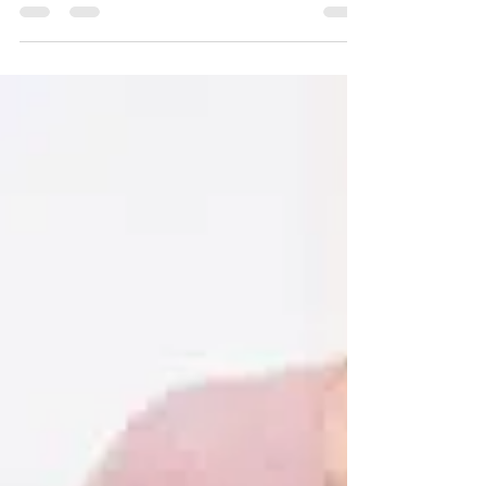
1 déc. 2017
3 min de lecture
La parentalité...école de la vie :
trouver chacun sa place...
On entend souvent les gens dirent qu'ils ne
parviennent plus à trouver leur place dans leur
propre foyer. Ils se sentent un peu à...