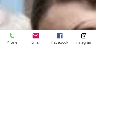
Barbara Hocquette
10 nov. 2017
3 min de lecture
La parentalité ...école de la
vie... Les grands-parents
Phone
Email
Facebook
Instagram
Quand on parle de parentalité, on pense souvent au
rôle que nous tenons par rapport à nos enfants mais
il faut également compter avec la...