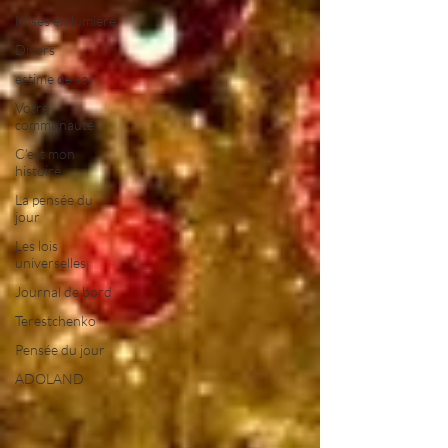
Mises en lumière
Divers
estime de soi
Votre
communauté
C'est mon
histoire
La pensée du
jour
Les lois
universelles
Journal de bord
Terestchenko
Pensée du jour
ADOLAND