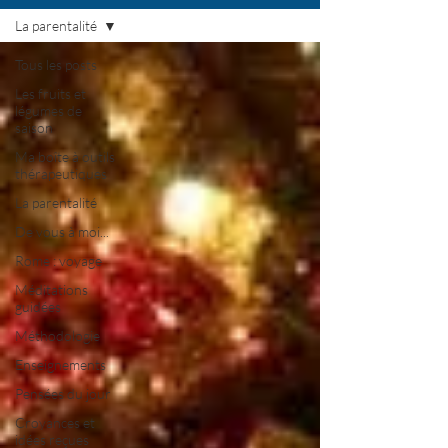
La parentalité
Tous les posts
Les fruits et
légumes de
saison
Ma boîte à outils
thérapeutiques
La parentalité
De vous à moi...
Rome : voyage
Méditations
guidées
Méthodologie
Enseignements
Pensées du jour
Croyances et
idées reçues