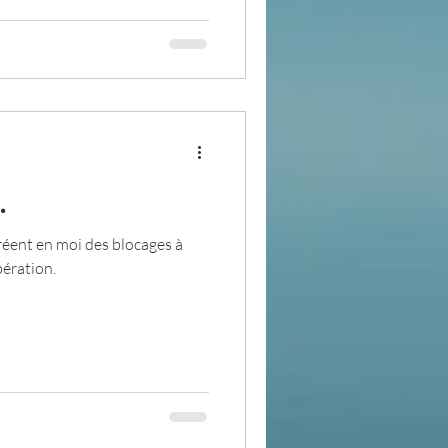
.
créent en moi des blocages à
bération.