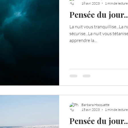
18 avr. 2023
1 min de lecture
Pensée du jour..
La nuit vous tranquillise...La n
sécurise...La nuit vous tétanis
apprendre la...
Barbara Hocquette
15 avr. 2023
1 min de lecture
Pensée du jour..