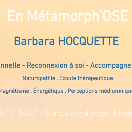
En Métamorph'OSE
Barbara HOCQUETTE
onnelle - Reconnexion à soi - Accompagn
Naturopathie . Écoute thérapeutique
Magnétisme . Énergétique . Perceptions médiumniqu
6.12.36.61 -
barbara.naturopathie@s