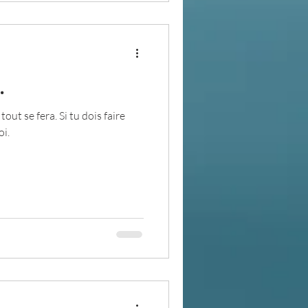
.
tout se fera. Si tu dois faire
oi.