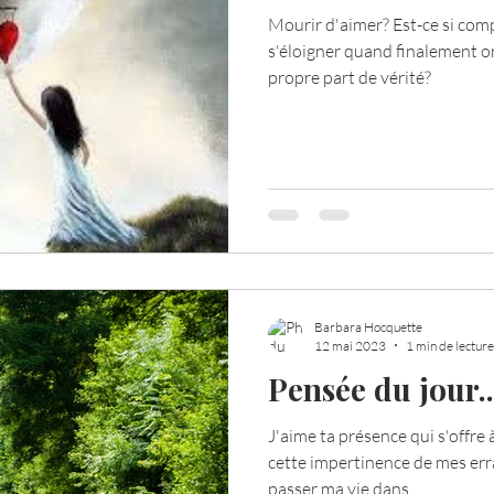
Mourir d'aimer? Est-ce si comp
s'éloigner quand finalement on
Votre communauté
C'est mon histoire
La 
propre part de vérité?
ournal de bord
Terestchenko
Pensée du jour
Barbara Hocquette
12 mai 2023
1 min de lecture
Pensée du jour..
J'aime ta présence qui s'offr
cette impertinence de mes err
passer ma vie dans...