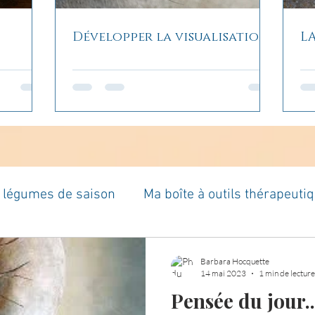
Développer la visualisation
L
t légumes de saison
Ma boîte à outils thérapeuti
à moi...
Rome : voyage
Méditations guidées
Barbara Hocquette
14 mai 2023
1 min de lecture
Pensée du jour..
es du jour
Croyances et idées reçues
Mises 