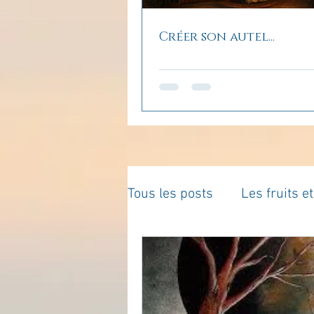
Créer son autel...
Tous les posts
Les fruits e
La parentalité
De vous 
Enseignements
Pensé