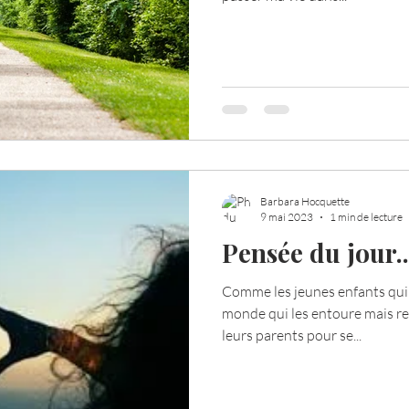
Barbara Hocquette
9 mai 2023
1 min de lecture
Pensée du jour..
Comme les jeunes enfants qui 
monde qui les entoure mais re
leurs parents pour se...