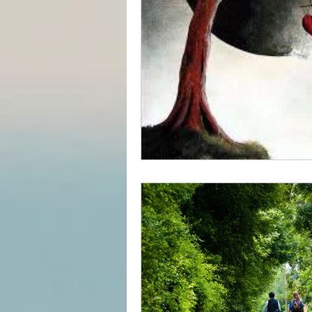
Divers
estime de soi
Les lois universelles
J