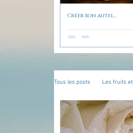
Créer son autel...
Tous les posts
Les fruits e
La parentalité
De vous 
Enseignements
Pensé