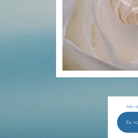
Divers
estime de soi
Les lois universelles
J
Afin d