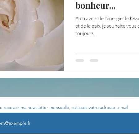
bonheur...
Au travers de l'énergie de Kw
Votre communauté
C'est mon histoire
La 
et de la paix, je souhaite vous 
toujours...
ournal de bord
Terestchenko
Pensée du jour
e recevoir ma newsletter mensuelle, saisissez votre adresse e-mail