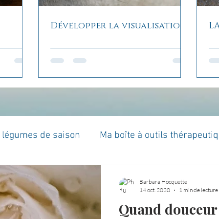
Développer la visualisation
L
t légumes de saison
Ma boîte à outils thérapeuti
à moi...
Rome : voyage
Méditations guidées
Barbara Hocquette
14 oct. 2020
1 min de lecture
Quand douceur 
es du jour
Croyances et idées reçues
Mises 