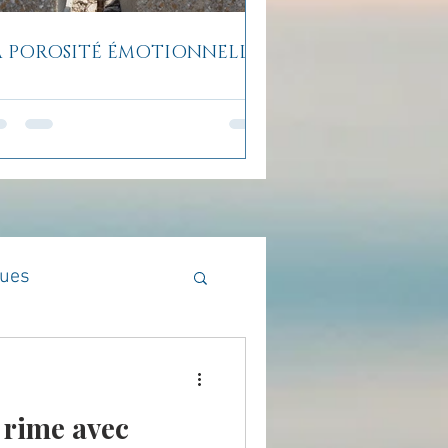
A POROSITÉ ÉMOTIONNELLE
ques
Méthodologie
rime avec
en lumière