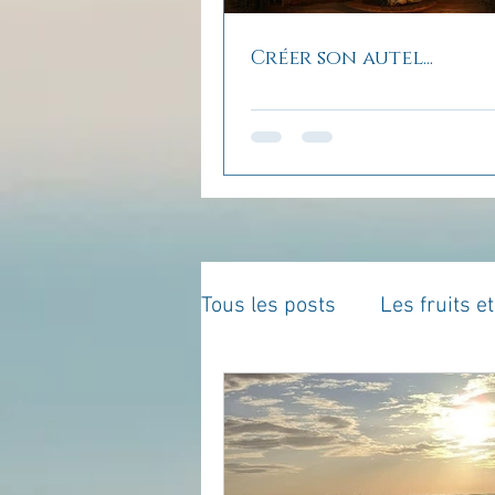
Créer son autel...
Tous les posts
Les fruits e
La parentalité
De vous 
Enseignements
Pensé