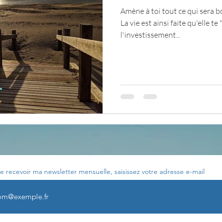
Amène à toi tout ce qui sera 
La vie est ainsi faite qu'elle 
Votre communauté
C'est mon histoire
La 
l'investissement...
ournal de bord
Terestchenko
Pensée du jour
e recevoir ma newsletter mensuelle, saisissez votre adresse e-mail