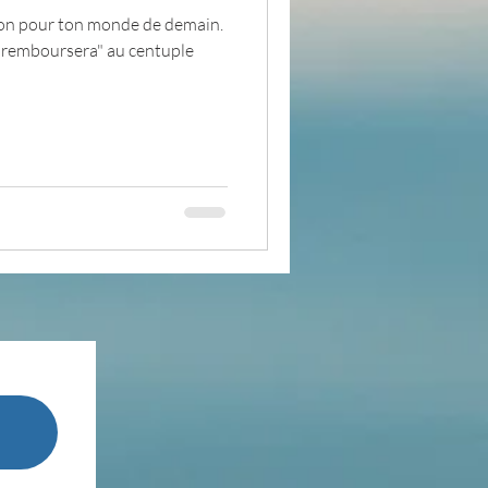
bon pour ton monde de demain.
te "remboursera" au centuple
pensée du jour
ADOLAND