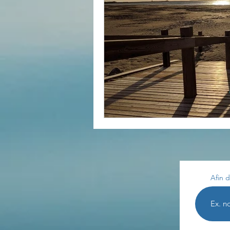
Divers
estime de soi
Les lois universelles
J
Afin d