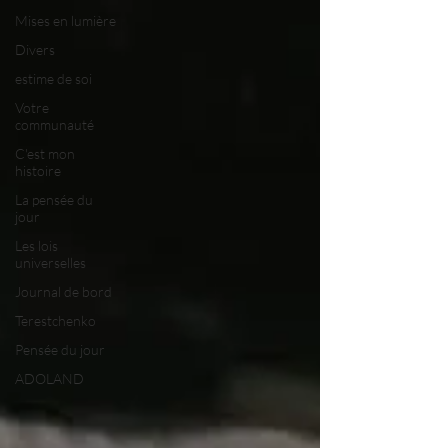
Mises en lumière
Divers
estime de soi
Votre
communauté
C'est mon
histoire
La pensée du
jour
Les lois
universelles
Journal de bord
Terestchenko
Pensée du jour
ADOLAND