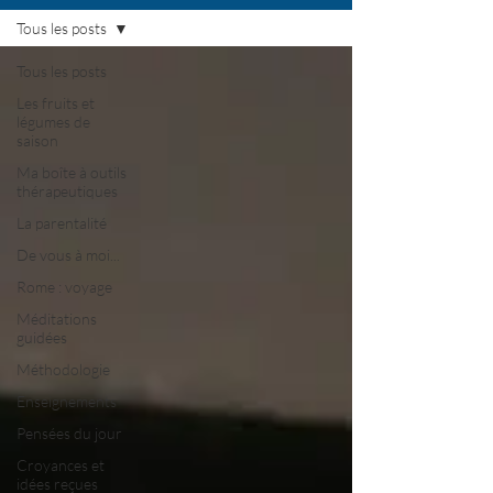
Tous les posts
Tous les posts
Les fruits et
légumes de
saison
Ma boîte à outils
thérapeutiques
La parentalité
De vous à moi...
Rome : voyage
Méditations
guidées
Méthodologie
Enseignements
Pensées du jour
Croyances et
idées reçues