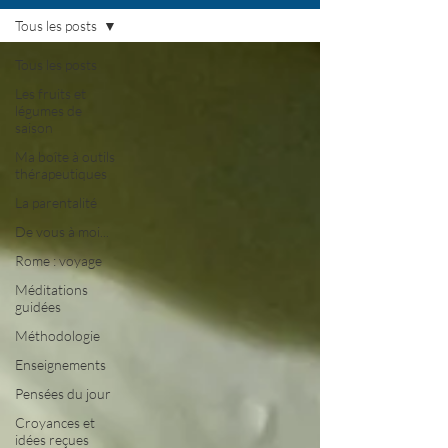
Tous les posts
Tous les posts
Les fruits et
légumes de
saison
Ma boîte à outils
thérapeutiques
La parentalité
De vous à moi...
Rome : voyage
Méditations
guidées
Méthodologie
Enseignements
Pensées du jour
Croyances et
idées reçues