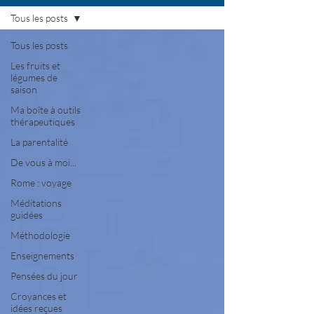
Tous les posts
Tous les posts
Les fruits et
légumes de
saison
Ma boîte à outils
thérapeutiques
La parentalité
De vous à moi...
Rome : voyage
Méditations
guidées
Méthodologie
Enseignements
Pensées du jour
Croyances et
idées reçues