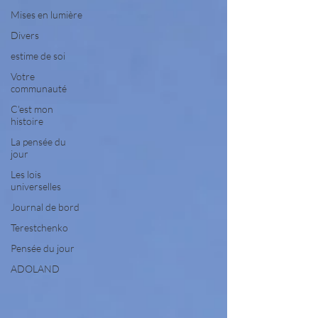
Mises en lumière
Divers
estime de soi
Votre
communauté
C'est mon
histoire
La pensée du
jour
Les lois
universelles
Journal de bord
Terestchenko
Pensée du jour
ADOLAND