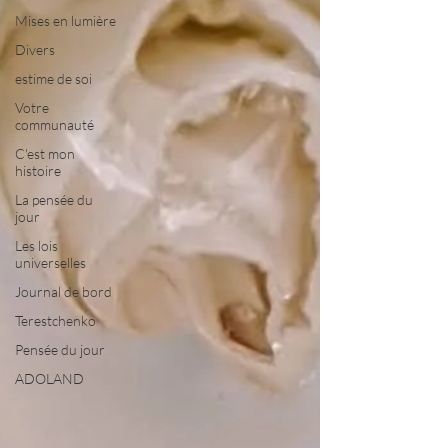
Mises en lumière
Divers
estime de soi
Votre
communauté
C'est mon
histoire
La pensée du
jour
Les lois
universelles
Journal de bord
Terestchenko
Pensée du jour
ADOLAND