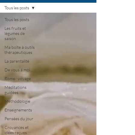
Tous les posts
Tous les posts
Les fruits et
légumes de
saison
Ma boîte à outils
thérapeutiques
La parentalité
De vous à moi...
Rome : voyage
Méditations
guidées
Méthodologie
Enseignements
Pensées du jour
Croyances et
idées reçues