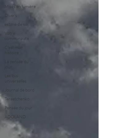
Mises en lumière
Divers
estime de soi
Votre
communauté
C'est mon
histoire
La pensée du
jour
Les lois
universelles
Journal de bord
Terestchenko
Pensée du jour
ADOLAND