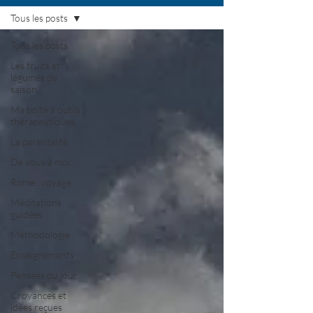
Tous les posts
Tous les posts
Les fruits et
légumes de
saison
Ma boîte à outils
thérapeutiques
La parentalité
De vous à moi...
Rome : voyage
Méditations
guidées
Méthodologie
Enseignements
Pensées du jour
Croyances et
idées reçues