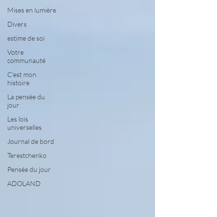
Mises en lumière
Divers
estime de soi
Votre
communauté
C'est mon
histoire
La pensée du
jour
Les lois
universelles
Journal de bord
Terestchenko
Pensée du jour
ADOLAND