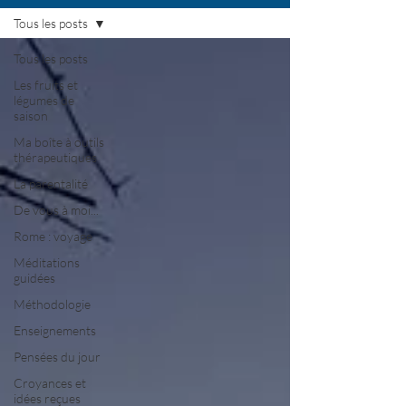
Tous les posts
Tous les posts
Les fruits et
légumes de
saison
Ma boîte à outils
thérapeutiques
La parentalité
De vous à moi...
Rome : voyage
Méditations
guidées
Méthodologie
Enseignements
Pensées du jour
Croyances et
idées reçues