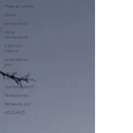
Mises en lumière
Divers
estime de soi
Votre
communauté
C'est mon
histoire
La pensée du
jour
Les lois
universelles
Journal de bord
Terestchenko
Pensée du jour
ADOLAND