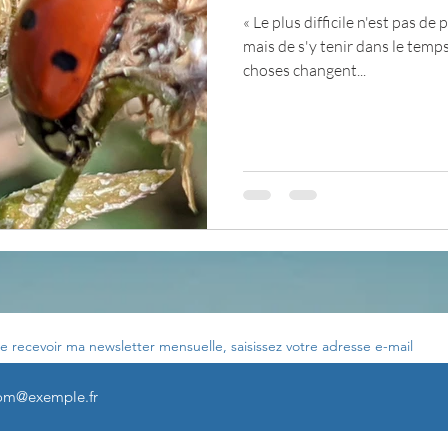
« Le plus difficile n'est pas d
mais de s'y tenir dans le temp
Votre communauté
C'est mon histoire
La 
choses changent...
ournal de bord
Terestchenko
Pensée du jour
e recevoir ma newsletter mensuelle, saisissez votre adresse e-mail