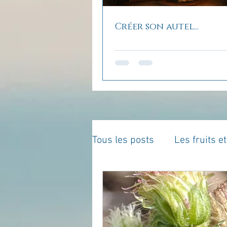
Créer son autel...
Tous les posts
Les fruits e
La parentalité
De vous 
Enseignements
Pensé