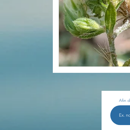
Divers
estime de soi
Les lois universelles
J
Afin d