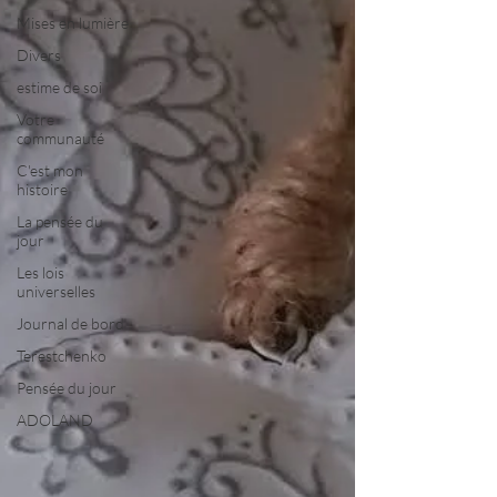
Mises en lumière
Divers
estime de soi
Votre
communauté
C'est mon
histoire
La pensée du
jour
Les lois
universelles
Journal de bord
Terestchenko
Pensée du jour
ADOLAND