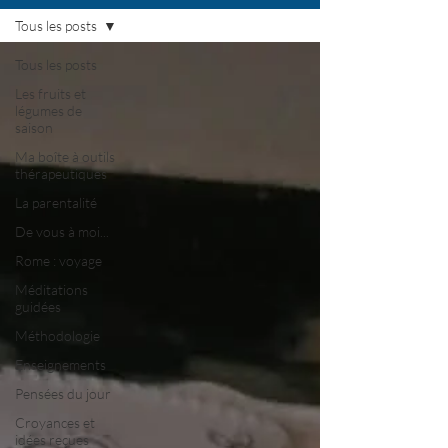
Tous les posts
Tous les posts
Les fruits et
légumes de
saison
Ma boîte à outils
thérapeutiques
La parentalité
De vous à moi...
Rome : voyage
Méditations
guidées
Méthodologie
Enseignements
Pensées du jour
Croyances et
idées reçues