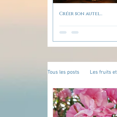
Créer son autel...
Tous les posts
Les fruits e
La parentalité
De vous 
Enseignements
Pensé