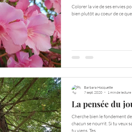
Colorer la vie de ses envies po
bien plutôt au coeur de ce que 
Votre communauté
C'est mon histoire
La 
ournal de bord
Terestchenko
Pensée du jour
Barbara Hocquette
7 sept. 2020
1 min de lecture
La pensée du jou
Cherche bien le fondement de t
chacun se nourrit. Si tu veux 
tu viens. Tes...