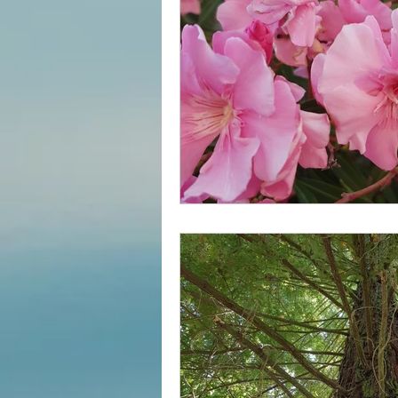
Divers
estime de soi
Les lois universelles
J