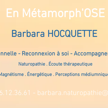
En Métamorph'OSE
Barbara HOCQUETTE
onnelle - Reconnexion à soi - Accompagn
Naturopathie . Écoute thérapeutique
Magnétisme . Énergétique . Perceptions médiumniqu
6.12.36.61 -
barbara.naturopathie@s