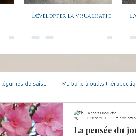
Développer la visualisation
L
t légumes de saison
Ma boîte à outils thérapeuti
à moi...
Rome : voyage
Méditations guidées
Barbara Hocquette
19 sept. 2020
1 min de lectur
La pensée du jou
es du jour
Croyances et idées reçues
Mises 