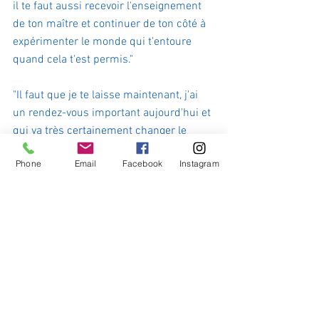
il te faut aussi recevoir l'enseignement 
de ton maître et continuer de ton côté à 
expérimenter le monde qui t'entoure 
quand cela t'est permis." 
"Il faut que je te laisse maintenant, j'ai 
un rendez-vous important aujourd'hui et 
qui va très certainement changer le 
cours de ma vie." 
Phone
Email
Facebook
Instagram
Sur ces belles paroles, Jean reprit le 
chemin de son village et de son école 
surtout et l'homme partit à son tour vers 
ce qui l'attendait et qui le rendait si 
heureux : l'espoir de jours meilleurs à 
venir.