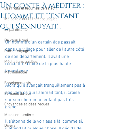
Un conte à méditer :
Les fruits et légumes de saison
L'homme et l'enfant
Ma boîte à outils thérapeutiques
qui s'ennuyait...
La parentalité
De vous à moi...
Un homme d'un certain âge passait 
dans un village pour aller de l'autre côté 
Rome : voyage
de son département. Il avait une 
Méditations guidées
rencontre à faire de la plus haute 
importance.
Méthodologie
Enseignements
Alors qu'il avançait tranquillement pas à 
pas vers ce qui l'animait tant, il croisa 
Pensées du jour
sur son chemin un enfant pas très 
Croyances et idées reçues
grand.
Mises en lumière
Il s'étonna de le voir assis là, comme si, 
Divers
il attendait quelque chose. Il décida de 