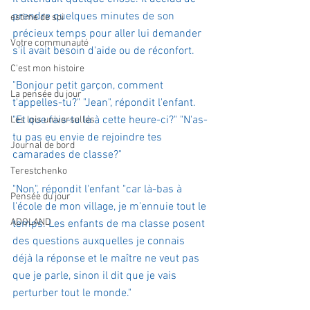
prendre quelques minutes de son 
estime de soi
précieux temps pour aller lui demander 
Votre communauté
s'il avait besoin d'aide ou de réconfort.
C'est mon histoire
"Bonjour petit garçon, comment 
La pensée du jour
t'appelles-tu?" "Jean", répondit l'enfant. 
"Et que fais-tu là à cette heure-ci?" "N'as-
Les lois universelles
tu pas eu envie de rejoindre tes 
Journal de bord
camarades de classe?"
Terestchenko
"Non", répondit l'enfant "car là-bas à 
Pensée du jour
l'école de mon village, je m'ennuie tout le 
ADOLAND
temps. Les enfants de ma classe posent 
des questions auxquelles je connais 
déjà la réponse et le maître ne veut pas 
que je parle, sinon il dit que je vais 
perturber tout le monde."