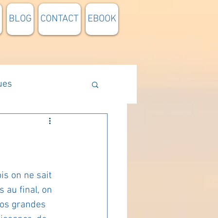
BLOG
CONTACT
EBOOK
ues
Méthodologie
n lumière
is on ne sait 
 au final, on 
pensée du jour
nos grandes 