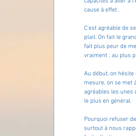
capacités à aller à l
cause à effet .
Les lois universelles
J
C'est agréable de s
plait. On fait le gr
fait plus peur de met
vraiment : au plus 
Au début, on hésite 
mesure, on se met à
agréables les unes q
le plus en général.
Pourquoi refuser de 
surtout à nous rapp