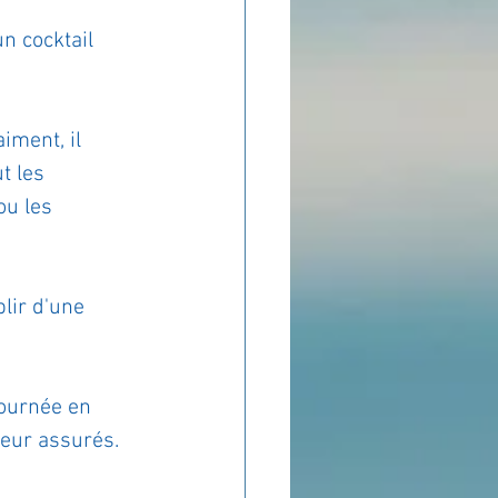
n cocktail 
iment, il 
t les 
ou les 
lir d'une 
journée en 
meur assurés.