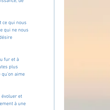
aissance, de 
ADOLAND
t ce qui nous 
ce qui ne nous 
désire 
 fur et à 
tes plus 
e qu'on aime 
 évoluer et 
lement à une 