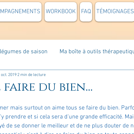
OMPAGNEMENTS
WORKBOOK
FAQ
TÉMOIGNAGES
t légumes de saison
Ma boîte à outils thérapeutiq
à moi...
Rome : voyage
Méditations guidées
 oct. 2019
2 min de lecture
 faire du bien...
s du jour
Croyances et idées reçues
Mises e
mer mais surtout on aime tous se faire du bien. Parfo
 prendre et si cela sera d'une grande efficacité. Mais
Votre communauté
C'est mon histoire
La 
é de se donner le meilleur et de ne plus douter de 