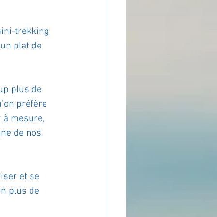
ini-trekking 
un plat de 
up plus de 
u'on préfère 
t à mesure, 
gne de nos 
iser et se 
en plus de 