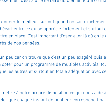
'essentiel : c'est à dire se faire du bien en toute conn
ournal de bord
Terestchenko
Pensée du jour
e donner le meilleur surtout quand on sait exactemen
and écart entre ce qu'on apprécie fortement et surtout 
tre en place. C'est important d'oser aller là où on le 
près de nos pensées.
un peu car on trouve que c'est un peu exagéré puis au
 opter pour un programme de multiples activités, tou
ue les autres et surtout en totale adéquation avec c
mettre à notre propre disposition ce qui nous aide à
eler que chaque instant de bonheur correspond fina