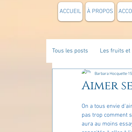
ACCUEIL
À PROPOS
ACC
Tous les posts
Les fruits e
La parentalité
De vous 
Barbara Hocquette
15
Aimer se
Enseignements
Pensée
On a tous envie d'ai
pas trop comment s'y
Divers
estime de soi
aura au moins essay