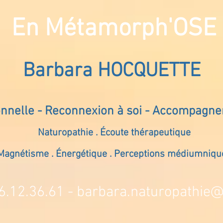
En Métamorph'OSE
Barbara HOCQUETTE
onnelle - Reconnexion à soi - Accompagn
Naturopathie . Écoute thérapeutique
Magnétisme . Énergétique . Perceptions médiumniqu
6.12.36.61 -
barbara.naturopathie@s