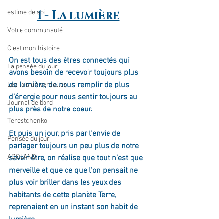
1 - La lumière
estime de soi
Votre communauté
C'est mon histoire
On est tous des êtres connectés qui 
La pensée du jour
avons besoin de recevoir toujours plus 
de lumière, de nous remplir de plus 
Les lois universelles
d'énergie pour nous sentir toujours au 
Journal de bord
plus près de notre coeur. 
Terestchenko
Et puis un jour, pris par l'envie de 
Pensée du jour
partager toujours un peu plus de notre 
ADOLAND
savoir être, on réalise que tout n'est que 
merveille et que ce que l'on pensait ne 
plus voir briller dans les yeux des 
habitants de cette planète Terre, 
reprenaient en un instant son habit de 