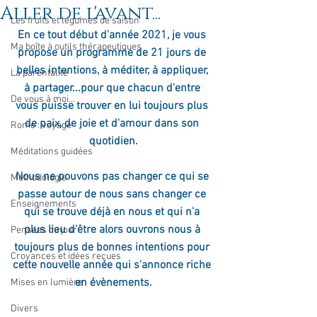
Aller de l'avant...
Les fruits et légumes de saison
En ce tout début d'année 2021, je vous 
Ma boîte à outils thérapeutiques
propose un programme de 21 jours de 
belles intentions, à méditer, à appliquer, 
La parentalité
à partager...pour que chacun d'entre 
De vous à moi...
vous puisse trouver en lui toujours plus 
de paix, de joie et d'amour dans son 
Rome : voyage
quotidien.
Méditations guidées
Nous ne pouvons pas changer ce qui se 
Méthodologie
passe autour de nous sans changer ce 
Enseignements
qui se trouve déjà en nous et qui n'a 
plus lieu d'être alors ouvrons nous à 
Pensées du jour
toujours plus de bonnes intentions pour 
Croyances et idées reçues
cette nouvelle année qui s'annonce riche 
en évènements.
Mises en lumière
Divers