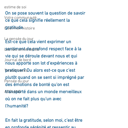
estime de soi
On se pose souvent la question de savoir 
Votre communauté
ce que cela signifie réellement la 
gratitude. 
C'est mon histoire
La pensée du jour
Est-ce que cela vient exprimer un 
sentiment de profond respect face à la 
Les lois universelles
vie qui se déroule devant nous et qui 
Journal de bord
nous apporte son lot d'expériences à 
pratiquer? Ou alors est-ce que c'est 
Terestchenko
plutôt quand on se sent si imprégné par 
Pensée du jour
des émotions de bonté qu'on est 
transporté dans un monde merveilleux 
ADOLAND
où on ne fait plus qu'un avec 
l'humanité? 
En fait la gratitude, selon moi, c'est être 
en profonde sérénité et ressentir au 