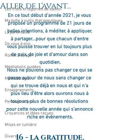
Aller de l'avant...
Les fruits et légumes de saison
En ce tout début d'année 2021, je vous 
Ma boîte à outils thérapeutiques
propose un programme de 21 jours de 
belles intentions, à méditer, à appliquer, 
La parentalité
à partager...pour que chacun d'entre 
De vous à moi...
vous puisse trouver en lui toujours plus 
de paix, de joie et d'amour dans son 
Rome : voyage
quotidien.
Méditations guidées
Nous ne pouvons pas changer ce qui se 
passe autour de nous sans changer ce 
Méthodologie
qui se trouve déjà en nous et qui n'a 
Enseignements
plus lieu d'être alors ouvrons nous à 
toujours plus de bonnes résolutions 
Pensées du jour
pour cette nouvelle année qui s'annonce 
Croyances et idées reçues
riche en évènements.
Mises en lumière
16 - la gratitude.
Divers