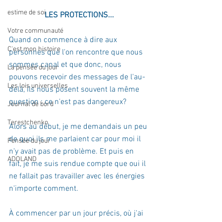
estime de soi
LES PROTECTIONS...
Votre communauté
Quand on commence à dire aux 
C'est mon histoire
personnes que l'on rencontre que nous 
sommes canal et que donc, nous 
La pensée du jour
pouvons recevoir des messages de l'au-
Les lois universelles
delà, ils nous posent souvent la même 
question : ce n'est pas dangereux?
Journal de bord
Terestchenko
Alors au début, je me demandais un peu 
de quoi ils me parlaient car pour moi il 
Pensée du jour
n'y avait pas de problème. Et puis en 
ADOLAND
fait, je me suis rendue compte que oui il 
ne fallait pas travailler avec les énergies 
n'importe comment.
À commencer par un jour précis, où j'ai 