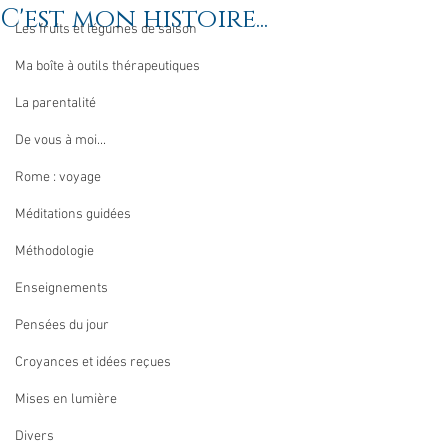
C'est mon histoire...
Les fruits et légumes de saison
Ma boîte à outils thérapeutiques
La parentalité
De vous à moi...
Rome : voyage
Méditations guidées
Méthodologie
Enseignements
Pensées du jour
Croyances et idées reçues
Mises en lumière
Divers