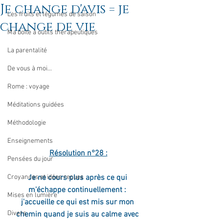
Je change d'avis = je
Les fruits et légumes de saison
change de vie
Ma boîte à outils thérapeutiques
La parentalité
De vous à moi...
Rome : voyage
Méditations guidées
Méthodologie
Enseignements
Résolution n°28 :
Pensées du jour
Croyances et idées reçues
Je ne cours plus après ce qui 
m'échappe continuellement : 
Mises en lumière
j'accueille ce qui est mis sur mon 
Divers
chemin quand je suis au calme avec 